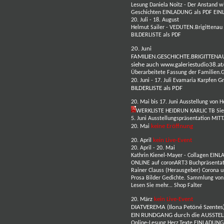
Lesung
Daniela Noitz -
Der Anstand wi
Geschichten
EINLADUNG als PDF
EIN
20. Juli - 18. August
Helmut Sailer
- VEDUTEN.Brigittenau 
BILDERLISTE als PDF
20. Juni
FAMILIEN.GESCHICHTE.BRIGITTEN
siehe auch
www.galeriestudio38.a
Überarbeitete Fassung der Familien.
Gr
20. Juni - 17. Juli
Evamaria Karpfen
BILDERLISTE als PDF
20. Mai bis 17. Juni Ausstellung von
H
WERKLISTE HEIDRUN KARLIC TB
Si
5. Juni Ausstellungspräsentation MI
keine Eröffnung
20. Mai
kein Live-Event
20. April
20. April - 20. Mai
Kathrin Kienel-Mayer - Collagen
EINL
ONLINE auf coronART3
Buchpräsentat
Rainer Clauss (Herausgeber)
Corona u
Prosa Bilder Gedichte.
Sammlung von G
Lesen Sie mehr...
Shop Falter
kein Live-Event
20. März
DIATVEREMA (Ilona Petöné Szentes
EIN RUNDGANG durch die AUSSTE
Online-Lesung Herz.Texte
EINLADUNG 