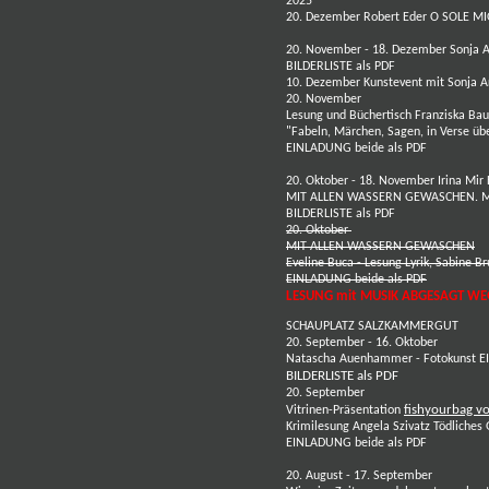
2025
20. Dezember
Robert Eder
O SOLE M
20. November - 18. Dezember
Sonja A
BILDERLISTE als PDF
10. Dezember Kunstevent mit
Sonja A
20. November
Lesung und Büchertisch
Franziska Ba
"Fabeln, Märchen, Sagen, in Verse üb
EINLADUNG beide als PDF
20. Oktober - 18. November
Irina Mir
MIT ALLEN WASSERN GEWASCHEN. M
BILDERLISTE als PDF
20. Oktober
MIT ALLEN WASSERN GEWASCHEN
Eveline Buca
- Lesung Lyrik, Sabine B
EINLADUNG beide als PDF
LESUNG mit MUSIK ABGESAGT W
SCHAUPLATZ SALZKAMMERGUT
20. September - 16. Oktober
Natascha Auenhammer
- Fotokunst
E
BILDERLISTE als PDF
20. September
fishyourbag vo
Vitrinen-Präsentation
Krimilesung
Angela Szivatz
Tödliches 
EINLADUNG beide als PDF
20. August - 17. September