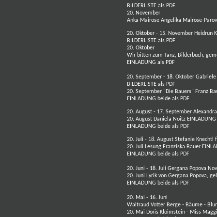
BILDERLISTE als PDF
20. November
Anka Mairose
Angelika Mairose-Paro
20. Oktober - 15. November
Heidrun K
BILDERLISTE als PDF
20. Oktober
Wir bitten zum Tanz, Bilderbuch, ge
EINLADUNG als PDF
20. September - 18. Oktober Gabriel
BILDERLISTE als PDF
20. September
"Die Bauers"
Franz B
EINLADUNG beide als PDF
20. August - 17. September
Alexandra 
20. August
Daniela Noitz
EINLADUNG 
EINLADUNG beide als PDF
20. Juli - 18. August
Stefanie Knechtl
f
20. Juli Lesung
Franziska Bauer
EINLA
EINLADUNG beide als PDF
20. Juni - 18. Juli
Gergana Popova
Nov
20. Juni
Lyrik von
Gergana Popova
, ge
EINLADUNG beide als PDF
20. Mai - 16. Juni
Waltraud Votter
Berge - Bäume - Bl
20. Mai
Doris Kloimstein
-
Miss Maggie