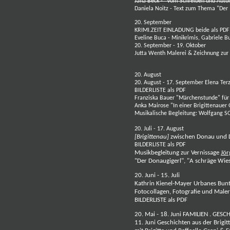
Jana Beck
- "Vom Schreiben und Auto
Daniela Noitz
- Text zum Thema "Der M
20. September
KRIMI.ZEIT
EINLADUNG beide als PDF
Eveline Buca
- Minikrimis,
Gabriele B
20. September - 19. Oktober
Jutta Wenth
Malerei & Zeichnung zur
20. August
20. August - 17. September
Elena Ter
BILDERLISTE als PDF
Franziska Bauer
"Märchenstunde" für
Anka Mairose
"In einer Brigittenaue
Musikalische Begleitung:
Wolfgang SO
20. Juli - 17. August
[Brigittenau]
zwischen Donau und
BILDERLISTE als PDF
Musikbegleitung zur
Vernissage
Jör
"Der Donaugigerl", "A schräge Wie
20. Juni - 15. Juli
Kathrin Kienel-Mayer
Urbanes Bunt.
Fotocollagen, Fotografie und Male
BILDERLISTE als PDF
20. Mai - 18. Juni
FAMILIEN . GESC
11. Juni
Geschichten aus der Brigi