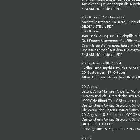
Aus diesen Quellen schöpft die Autori
EINLADUNG beide als PDF
20. Oktober - 17. November
Mechthild Brebera
(La BreM),
Manuel
BILDERLISTE als PDF
20. Oktober
Jana Beck
Lesung aus "Glückspille m
Drei Frauen bekommen eine Pille angeb
Doch als sie die nehmen, fangen die Pr
und
Karin Leroch "
Aus dem Gleichgewi
EINLADUNG beide als PDF
20. September KRIMI.Zeit
Eveline Buca
,
Ingrid J. Poljak
EINLADU
20. September - 17. Oktober
Alfred Haslinger No borders
EINLADUN
20. August
Lesung
Anka Mairose (Angelika Mairo
"Corona und ich - Literarische Betra
"CORONA öffnet Türen"
Siehe auch i
Die Künstlerin
Corona Gsteu
und Schü
Die Werke der jungen Künstler*innen
20. August - 18. September "CORONA
Die Künstlerin
Corona Gsteu
und Schü
BILDERLISTE als PDF
Finissage am 15. September
EINLADU
20. Juli