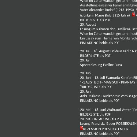
Wien im Zeitenwandel: gestern - heu
Ausstellung einzelner Familienmitgli
Vater Alexander Rudolf (1913-1993), 
& Enkelin Marie Bolart (15 Jahre)
BILDERLISTE als PDF
20. August
Lesung im Rahmen der
Familienausst
Wien im Zeitenwandel: gestern - heu
Ein Essay zum Thema von
Monika Sch
EINLADUNG beide als PDF
20. Juli - 18. August
Heidrun Karlic
Na
BILDERLISTE als PDF
20. Juli
Spontanlesung
Eveline Buca
20. Juni
20. Juni - 18. Juli
Evamaria Karpfen
EI
"REALISTISCH - MAGISCH - PHANTAST
?
BILDERLISTE als PDF
20. Juni
Anka Mairose Laudatio zur
Vernissage
EINLADUNG beide als PDF
20. Mai - 18. Juni
Waltraud Votter
"Da
BILDERLISTE als PDF
20. Mai
EINLADUNG als PDF
Lesung
Franziska Bauer
POESIEKALENDE
REZENSION POESIEKALENDER
EINLADUNG beide als PDF