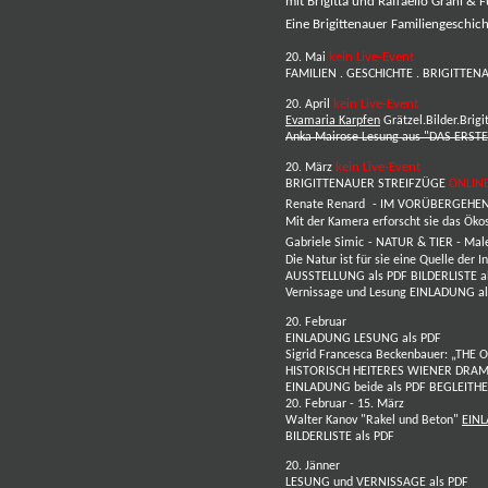
mit Brigitta und Raffaello Grani &
Eine Brigittenauer Familiengeschicht
kein Live-Event
20. Mai
FAMILIEN . GESCHICHTE . BRIGITTE
kein Live-Event
20. April
Evamaria Karpfen
Grätzel.Bilder.Brig
Anka Mairose
Lesung aus "DAS ERSTE
kein Live-Event
20. März
BRIGITTENAUER STREIFZÜGE
ONLIN
Renate Renard
- IM VORÜBERGEHEN
Mit der Kamera erforscht sie das Ökos
Gabriele Simic
- NATUR & TIER - Mal
Die Natur ist für sie eine Quelle der
AUSSTELLUNG als PDF
BILDERLISTE a
Vernissage und Lesung
EINLADUNG al
20. Februar
EINLADUNG LESUNG als PDF
Sigrid Francesca Beckenbauer
: „THE 
HISTORISCH HEITERES WIENER DRA
EINLADUNG beide als PDF
BEGLEITHE
20. Februar - 15. März
Walter Kanov
"
Rakel
und
Beton
"
EINL
BILDERLISTE als PDF
20. Jänner
LESUNG und VERNISSAGE als PDF