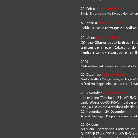
kein Live-Event
20. Februar
Silvia Ehrenreich
My Sweet Home?
on
6. Februar
kein Live-Event
Heidrun Karlic
Mittagstisch online
kein Live-Event
20. Jänner
Günther Zäuner
aus „Manfred. Eine
und aus dem neuen Kokoschansky „
Heidrun Karlic
-
Inspirationen zu T
2020
Online-Ausstellungen
auf coronART2
20. Dezember
kein Live-Event
Nadia Trallori
"Vergessen, zu fragen"
Alfred Haslinger
Abstraktes Shutdown
20. November
kein Live-Event
lebenslinien (Tagebuch)
EINLADUNG a
Linda Woess
CORONASPLITTER Lesung 
und „Als mich die Ambulanz überfiel 
20. November - 20. Dezember
Alfred Haslinger
Potpourri seiner ab
20. Oktober
Manuela Eibensteiner
"Farbenfeuer" 
BILDERLISTE als PDF
EINLADUNG beid