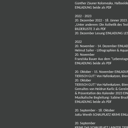
Günther Zäuner
Kolomeyka
,
Halbseid
EINLADUNG beide als PDF
2022 - 2023
20. Dezember 2022 - 18. Jänner 2023
„Unter anderem: Die Ästhetik des Tes
BILDERLISTE 3 als PDF
20. Dezember Lesung
EINLADUNG LES
2022
20. November - 14. Dezember
EINLAD
Helmut Sailer
- Lithographien & Aqua
20. November
Franziska Bauer
Aus dem "Lebenstag
EINLADUNG beide als PDF
20. Oktober - 15. November
EINLADUN
TIERISCH GUT! Von Hafenkatzen, Bie
20. Oktober
TIERISCH GUT! Von Hafenkatzen, Bie
Gemaltes von
Heidrun Karlic
& Gereim
& Präsentation des Kalender 2023
EI
Musikalische Begleitung: Sabine Bruck
EINLADUNG beide als PDF
20. September - 18. Oktober
Jutta Wenth
SCHAUPLATZ KRIMI
EINL
20. September
KRIMI.Zeit SCHAUPLATZ LAINZER TI