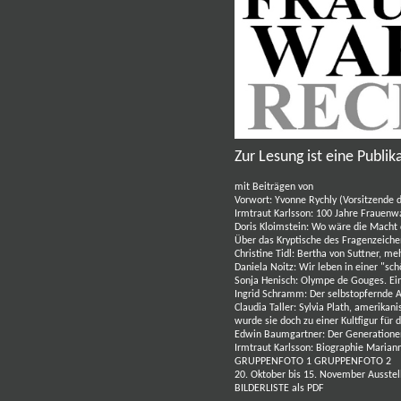
Zur Lesung ist eine Publi
mit Beiträgen von
Vorwort: Yvonne Rychly (Vorsitzende d
Irmtraut Karlsson:
100 Jahre Frauenwah
Doris Kloimstein
:
Wo wäre die Macht d
Über das Kryptische des Fragenzeich
Christine Tidl
:
Bertha von Suttner, me
Daniela Noitz
:
Wir leben in einer "s
Sonja Henisch
:
Olympe de Gouges. Ein
Ingrid Schramm
:
Der selbstopfernde A
Claudia Taller
:
Sylvia Plath, amerikani
wurde sie doch zu einer Kultfigur fü
Edwin Baumgartner
:
Der Generationen
Irmtraut Karlsson:
Biographie
Mariann
GRUPPENFOTO 1
GRUPPENFOTO 2
20. Oktober bis 15. November Ausste
BILDERLISTE als PDF