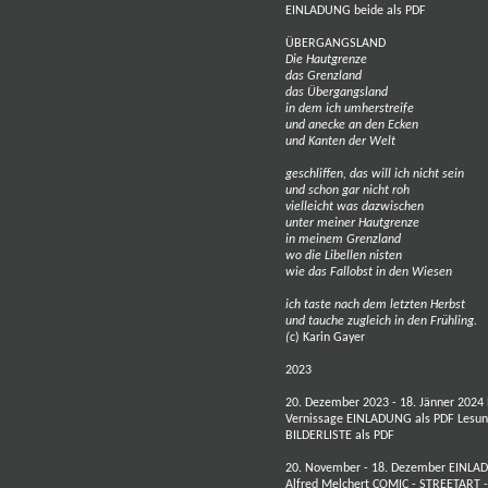
EINLADUNG beide als PDF
ÜBERGANGSLAND
Die Hautgrenze
das Grenzland
das Übergangsland
in dem ich umherstreife
und anecke an den Ecken
und Kanten der Welt
geschliffen, das will ich nicht sein
und schon gar nicht roh
vielleicht was dazwischen
unter meiner Hautgrenze
in meinem Grenzland
wo die Libellen nisten
wie das Fallobst in den Wiesen
ich taste nach dem letzten Herbst
und tauche zugleich in den Frühling.
(
c) Karin Gayer
2023
20. Dezember 2023 - 18. Jänner 2024
Vernissage
EINLADUNG als PDF
Lesu
BILDERLISTE als PDF
20. November - 18. Dezember
EINLAD
Alfred Melchert
COMIC - STREETART 