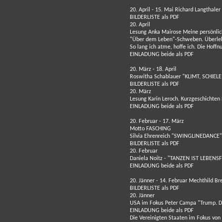
20. April - 15. Mai
Richard Langthaler
BILDERLISTE als PDF
20. April
Lesung
Anka Mairose Meine persönli
"Über dem Leben"-Schweben. Überleb
So lang ich atme, hoffe ich. Die Hoffnu
EINLADUNG beide als PDF
20. März - 18. April
Roswitha Schablauer
"KLIMT, SCHIEL
BILDERLISTE als PDF
20. März
Lesung Karin Leroch. Kurzgeschichten
EINLADUNG beide als PDF
20. Februar - 17. März
Motto FASCHING
Silvia Ehrenreich
"SWINGLINEDANCE
BILDERLISTE als PDF
20. Februar
Daniela Noitz
- "TANZEN IST LEBENSF
EINLADUNG beide als PDF
20. Jänner - 14. Februar
Mechthild Br
BILDERLISTE als PDF
20. Jänner
USA im Fokus Peter Campa "Trump. D
EINLADUNG beide als PDF
Die Vereinigten Staaten im Fokus vo