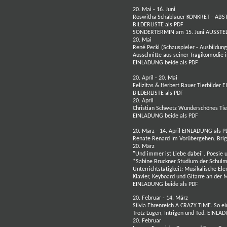
20. Mai - 16. Juni
Roswitha Schablauer
KONKRET - ABS
BILDERLISTE als PDF
SONDERTERMIN am 15. Juni AUSST
20. Mai
René Peckl
(Schauspieler - Ausbildun
Ausschnitte aus seiner Tragikomödie 
EINLADUNG beide als PDF
20. April - 20. Mai
Felizitas
&
Herbert Bauer
Tierbilder
E
BILDERLISTE als PDF
20. April
Christian Schwetz
Wunderschönes Ti
EINLADUNG beide als PDF
20. März - 14. April
EINLADUNG als P
Renate Renard
Im Vorübergehen. Brig
20. März
"Und immer ist Liebe dabei". Poesie
*Sabine Bruckner Studium der Schulm
Unterrichtstätigkeit: Musikalische E
Klavier, Keyboard und Gitarre an der
EINLADUNG beide als PDF
20. Februar - 14. März
Silvia Ehrenreich
A CRAZY TIME
.
So ei
Trotz Lügen, Intrigen und Tod.
EINLAD
20. Februar