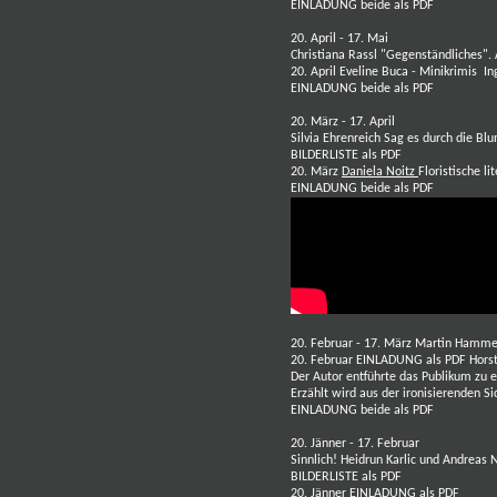
EINLADUNG beide als PDF
20. April - 17. Mai
Christiana Rassl
"Gegenständliches". 
20. April
Eveline Buca
- Minikrimis
In
EINLADUNG beide als PDF
20. März - 17. April
Silvia Ehrenreich
Sag es durch die Blum
BILDERLISTE als PDF
20. März
Daniela Noitz
Floristische l
EINLADUNG beide als PDF
20. Februar - 17. März
Martin Hamme
20. Februar
EINLADUNG als PDF
Hors
Der Autor entführte das Publikum zu 
Erzählt wird aus der ironisierenden Si
EINLADUNG beide als PDF
20. Jänner - 17. Februar
Sinnlich!
Heidrun Karlic
und
Andreas N
BILDERLISTE als PDF
20. Jänner
EINLADUNG als PDF