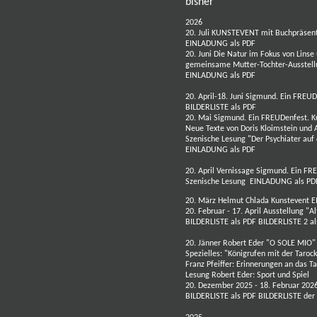
bisher
2026
20. Juli KUNSTEVENT mit
Buchpräsent
EINLADUNG als PDF
20. Juni
Die Natur im Fokus von Linse 
gemeinsame Mutter-Tochter-Ausstel
EINLADUNG als PDF
20. April-18. Juni Sigmund. Ein FREU
BILDERLISTE als PDF
20. Mai
Sigmund. Ein FREUDenfest. K
Neue Texte von
Doris Kloimstein
und
Szenische Lesung "Der Psychiater auf
EINLADUNG als PDF
20. April
Vernissage Sigmund. Ein FR
Szenische Lesung
EINLADUNG als PD
20. März
Helmut Chlada
Kunstevent
E
20. Februar - 17. April Ausstellung "A
BILDERLISTE als PDF
BILDERLISTE 2 a
20. Jänner
Robert Eder
"O SOLE MIO
Spezielles: "Königrufen mit der Taroc
Franz Pfeiffer: Erinnerungen an das T
Lesung Robert Eder: Sport und Spiel
20. Dezember 2025 - 18. Februar 202
BILDERLISTE als PDF
BILDERLISTE der