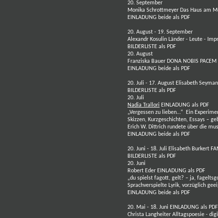
20. September
Monika Schrottmeyer
Das Haus am M
EINLADUNG beide als PDF
20. August - 19. September
Alexandr Kosulin
Länder - Leute - Im
BILDERLISTE als PDF
20. August
Franziska Bauer
DONA NOBIS PACEM
EINLADUNG beide als PDF
20. Juli - 17. August
Elisabeth Seyma
BILDERLISTE als PDF
20. Juli
Nadia Trallori
EINLADUNG als PDF
„Vergessen zu lieben…“ Ein Experime
Skizzen, Kurzgeschichten, Essays – g
Erich W. Dittrich rundete über die mu
EINLADUNG beide als PDF
20. Juni - 18. Juli
Elisabeth Burkert
FA
BILDERLISTE als PDF
20. Juni
Robert Eder
EINLADUNG als PDF
„du spielst fagott, gelt? – ja, fageltsg
Sprachverspielte Lyrik, vorzüglich gee
EINLADUNG beide als PDF
20. Mai - 18. Juni
EINLADUNG als PDF
Christa Langheiter
Alltagspoesie - dig