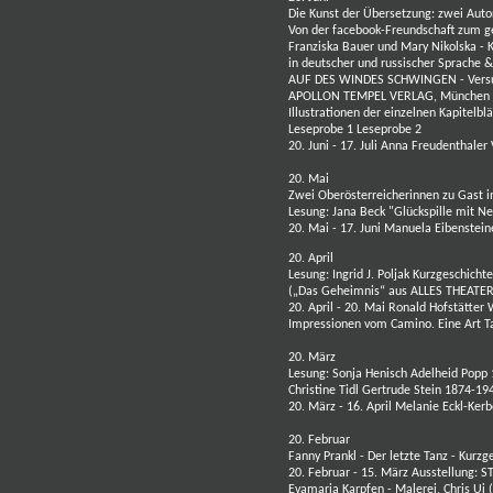
Die Kunst der Übersetzung: zwei Auto
Von der facebook-Freundschaft zum
Franziska Bauer
und
Mary Nikolska -
in deutscher und russischer Sprache 
AUF DES WINDES SCHWINGEN
- Vers
APOLLON TEMPEL VERLAG
, München
Illustrationen der einzelnen Kapitelbl
Leseprobe 1
Leseprobe 2
20. Juni - 17. Juli
Anna Freudenthaler
20. Mai
Zwei Oberösterreicherinnen zu Gast in
Lesung:
Jana Beck
"Glückspille mit 
20. Mai - 17. Juni
Manuela Eibenstein
20. April
Lesung:
Ingrid J. Poljak
Kurzgeschicht
(„Das Geheimnis“ aus ALLES THEATER
20. April - 20. Mai
Ronald Hofstätter
Impressionen vom Camino. Eine Art 
20. März
Lesung:
Sonja Henisch
Adelheid Popp
Christine Tidl
Gertrude Stein
1874-194
20. März - 16. April
Melanie Eckl-Ker
20. Februar
Fanny Prankl -
Der letzte Tanz
- Kurzg
20. Februar - 15. März Ausstellung:
S
Evamaria Karpfen - Malerei,
Chris Ui
(