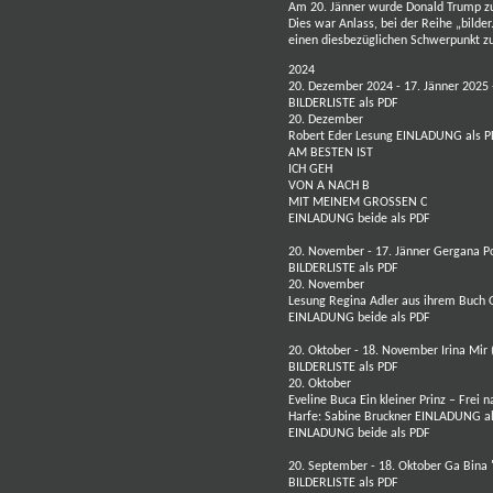
Am 20. Jänner wurde Donald Trump zu
Dies war Anlass, bei der Reihe „bilde
einen diesbezüglichen Schwerpunkt zu
2024
20. Dezember 2024 - 17. Jänner 2025
BILDERLISTE als PDF
20. Dezember
Robert Eder
Lesung
EINLADUNG als P
AM BESTEN IST
ICH GEH
VON A NACH B
MIT MEINEM GROSSEN C
EINLADUNG beide als PDF
20. November - 17. Jänner
Gergana P
BILDERLISTE als PDF
20. November
Lesung
Regina Adler
aus ihrem Buch
EINLADUNG beide als PDF
20. Oktober - 18. November
Irina Mir
BILDERLISTE als PDF
20. Oktober
Eveline Buca
Ein kleiner Prinz – Frei 
Harfe: Sabine Bruckner
EINLADUNG al
EINLADUNG beide als PDF
20. September - 18. Oktober
Ga Bina
BILDERLISTE als PDF