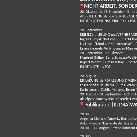
NICHT ARBEIT, SOND
20. Oktober bis 15. November
Marie-L
AUSSTELLUNG als PDF
VERNISSAGE &
BILDERLISTE/KÜNSTLERINFO als PDF
20. September
KRIMI.Zeit
LESUNG und VERNISSAGE 
Ingrid J. Poljak
"Rot wie Blut. Acht bö
Lis Levell
"Mord auf Krankenkasse"
-
Lesen Sie mehr
Verbindung zu Manfre
20. September - 17. Oktober
Manfred Göllner
Serie Schwarz-Weiß
Rupert Wenzel
Human X-Ray - Röntg
BILDERLISTE als PDF
20. August
EINLADUNG als PDF
LESUNG & VERNI
Leseabend zum Thema [Klima]WANDE
Karin Leroch
,
Dahlia Mertens
,
Bruno 
20. August - 18. September
TAROT
-
F
als eigene Kunstwerke präsentiert w
Publikation. [KLIMA]
WA
20. Juli
Angelika Mairose-Parovsky Buchpräse
Anka Mairose “Das erste der letzten
20. Juli - 14. August
Bozena Kormout
20. Juni