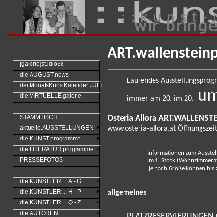
: : k u n s t - 
ART.wallensteinp
[galerie]studio38
die AUGUST.news
Laufendes Ausstellungsprog
der.MonatsKunstKalender JULI
um
die.VIRTUELLE.galerie
immer am 20. im 20.
Osteria Allora ART.WALLENST
STAMMTISCH
aktuelle.AUSSTELLUNGEN
www.osteria-allora.at
Öffnungszei
die.KUNST.programme
die.LITERATUR.programme
Informationen zum Ausstellu
PRESSEFOTOS
im 1. Stock (Wohnzimmer
je nach Größe können bis 
die.KÜNSTLER ... A - G
die.KÜNSTLER ... H - P
allgemeines
die.KÜNSTLER ... Q - Z
die.AUTOREN ...
PLATZRESERVIERUNGEN 