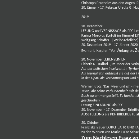
Christoph Braendle
: Aus den Augen.
20. Jänner - 17. Februar
Ursula G. Na
2019
20. Dezember
LESUNG und VERNISSAGE als PDF
Le
Karina Moebius
Barfuß im Himmel
EI
Wolfgang Schaffer
- [Weihnachtliche]
20. Dezember 2019 - 17. Jänner 2020
A
Z
Evamaria Karpfen
"Von
nfang bis
20. November LEBENSLINIEN
Lisbeth N. Trallori
„Im Meer der Verb
Auf der äolischen Inselwelt im Tyrrhe
Als Journalistin entdeckt sie auf der 
in der Lipari als Verbannungsort und S
Werner Krotz
"Das Meer und ich - me
Texte, die seine Verbundenheit mit d
Buch zusammengestellt. Es handelt sic
geschrieben.
Lesung
EINLADUNG als PDF
20. November - 17. Dezember
Brigitt
AUSSTELLUNG als PDF
BIlDERLISTE a
20. Oktober
Franziska Bauer
DURCH JAHR UND TAG.
zu den Werken von
Marie-Luise Schac
Zum Nachlesen Essay v