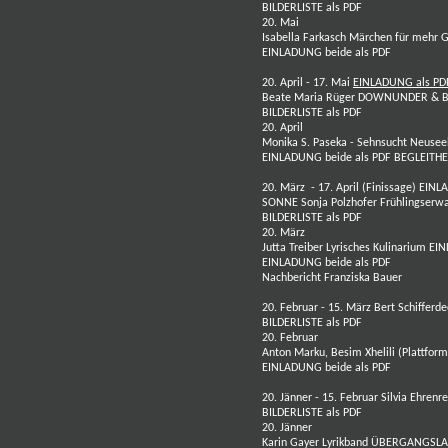
BILDERLISTE als PDF
20. Mai
Isabella Farkasch
Märchen für mehr G
EINLADUNG beide als PDF
20. April - 17. Mai
EINLADUNG als P
Beate Maria Rüger DOWNUNDER &
BILDERLISTE als PDF
20. April
Monika S. Paseka
- Sehnsucht Neusee
EINLADUNG beide als PDF
BEGLEITHE
20. März - 17. April (Finissage)
EINL
SONNE
Sonja Polzhofer
Frühlingserw
BILDERLISTE als PDF
20. März
Jutta Treiber
Lyrisches Kulinarium
EIN
EINLADUNG beide als PDF
Nachbericht Franziska Bauer
20. Februar - 15. März
Bert Schifferde
BILDERLISTE als PDF
20. Februar
Anton Marku
,
Besim Xhelili
(Plattfor
EINLADUNG beide als PDF
20. Jänner - 15. Februar
Silvia Ehrenre
BILDERLISTE als PDF
20. Jänner
Karin Gayer Lyrikband ÜBERGANGSLA