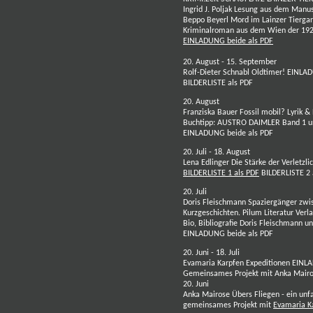
Ingrid J. Poljak
Lesung aus dem Manuskr
Beppo Beyerl
Mord im Lainzer Tiergar
Kriminalroman aus dem Wien der 192
EINLADUNG beide als PDF
20. August - 15. September
Rolf-Dieter Schnabl
Oldtimer!
EINLAD
BILDERLISTE als PDF
20. August
Franziska Bauer
Fossil mobil? Lyrik &
Buchtipp: AUSTRO DAIMLER
Band 1
u
EINLADUNG beide als PDF
20. Juli - 18. August
Lena Edlinger
Die Stärke der Verletzl
BILDERLISTE 1 als PDF
BILDERLISTE 2 
20. Juli
Doris Fleischmann
Spaziergänger zwi
Kurzgeschichten.
Pilum Literatur Verl
Bio, Bibliografie Doris Fleischmann
u
EINLADUNG beide als PDF
20. Juni - 18. Juli
Evamaria Karpfen
Expeditionen
EINLA
Gemeinsames Projekt mit
Anka Mair
20. Juni
Anka Mairose
Übers Fliegen - ein unf
gemeinsames Projekt mit
Evamaria K