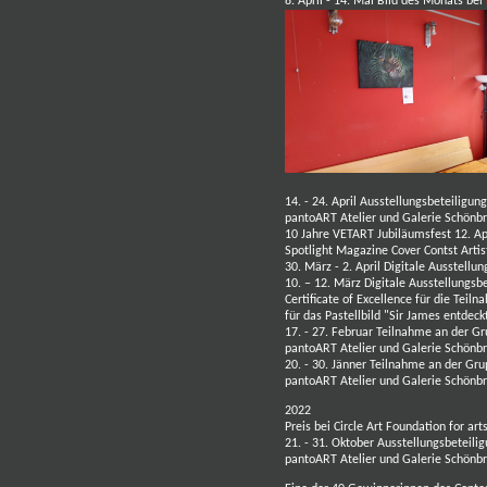
8. April - 14. Mai Bild des Monats bei
14. - 24. April Ausstellungsbeteiligun
pantoART Atelier und Galerie
Schönbr
10 Jahre VETART Jubiläumsfest 12. Ap
Spotlight Magazine Cover Contst Artis
30. März - 2. April Digitale Ausstellu
10. – 12. März Digitale Ausstellungsbe
Certificate of Excellence für die Teil
für das Pastellbild "Sir James entdec
17. - 27. Februar Teilnahme an der Gr
pantoART Atelier und Galerie
Schönbr
20. - 30. Jänner Teilnahme an der Gru
pantoART Atelier und Galerie
Schönbr
2022
Preis bei Circle Art Foundation for art
21. - 31. Oktober Ausstellungsbeteili
pantoART Atelier und Galerie
Schönbr