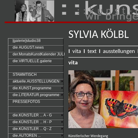
: : k u n s t - 
SYLVIA KÖLBL
[galerie]studio38
die AUGUST.news
I
vita
I
text
I
ausstellungen
der.MonatsKunstKalender JULI
die.VIRTUELLE.galerie
vita
STAMMTISCH
aktuelle.AUSSTELLUNGEN
die.KUNST.programme
die.LITERATUR.programme
PRESSEFOTOS
die.KÜNSTLER ... A - G
die.KÜNSTLER ... H - P
die.KÜNSTLER ... Q - Z
die.AUTOREN ...
Künstlerischer Werdegang