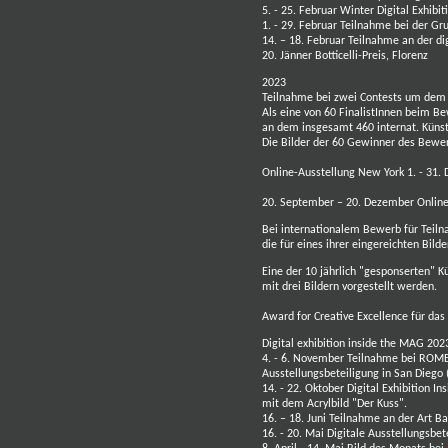
5. - 25. Februar Winter Digital Exhibi
1. - 29. Februar Teilnahme bei der G
14. – 18. Februar Teilnahme an der d
20. Jänner Botticelli-Preis, Florenz
2023
Teilnahme bei zwei Contests um dem Ti
Als eine von 60 FinalistInnen beim Bew
an dem insgesamt 460 internat. Künstle
Die Bilder der 60 Gewinner des Bewer
Online-Ausstellung New York 1. - 31
20. September – 20. Dezember
Online
Bei internationalem Bewerb für Teiln
die für eines ihrer eingereichten Bilde
Eine der 10 jährlich "gesponserten" K
mit drei Bildern vorgestellt werden.
Award for Creative Excellence für das 
Digital exhibition inside the MAG 20
4. - 6. November Teilnahme bei ROM
Ausstellungsbeteiligung in San Diego (
14. - 22. Oktober Digital Exhibition I
mit dem Acrylbild "Der Kuss".
16. – 18. Juni Teilnahme an der Art Ba
16. - 20. Mai Digitale Ausstellungsbe