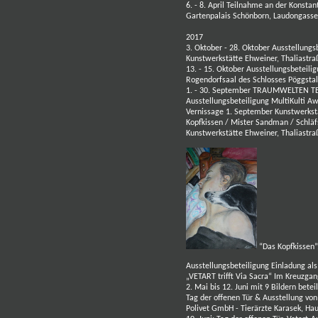
6. - 8. April Teilnahme an der
Konstant
Gartenpalais Schönborn, Laudongasse
2017
3. Oktober - 28. Oktober Ausstellun
Kunstwerkstätte Ehweiner, Thaliastr
13. - 15. Oktober Ausstellungsbete
Rogendorfsaal des
Schlosses Pöggstal
1. - 30. September
TRAUMWELTEN TE
Ausstellungsbeteiligung MultiKulti A
Vernissage 1. September Kunstwerkst
Kopfkissen / Mister Sandman / Schlä
Kunstwerkstätte Ehweiner, Thaliast
“Das Kopfkissen”
Ausstellungsbeteiligung
Einladung al
„VETART trifft Via Sacra“ Im Kreuzgang 
2. Mai bis 12. Juni
mit 9 Bildern beteil
Tag der offenen Tür & Ausstellung von
Polivet GmbH - Tierärzte Karasek, H