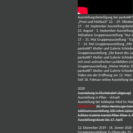
Ausstellungsbeteiligung bei
pantoART 
„Prost und Mahlzeit“ 22. - 29. Oktobe
17. - 24. September Ausstellungsbet
23. August - 3. September Ausstellun
Teilnahme Gruppenausstellung "Nur e
17. - 31. Mai Gruppenausstellung “T
7. - 14. Mai Gruppenausstellung
„Mit 
pantoART Atelier und Galerie
Schönbr
Gruppenausstellung „Die Kunst des Lac
pantoART Atelier und Galerie
Schönbr
mit zwei animalischen Lachbildern
Li
Gruppenausstellung „Meine Mutter, D
pantoART Atelier und Galerie
Schönbr
Video von der Eröffnung am 12. März
Seit 16. Februar
online Ausstellun
g
be
2020
Ausstellung in Pischelsdorf abgesagt
Ausstellung in Piber - virtuell
Ausstellung bei
Asklepios Med
im Ma
ABGESAGT!
20. März
Ve
rnissage Gem
Jubiläumsausstellung 100 Jahre Lipizz
Schloss Galerie Gestüt Piber Piber 1,
Ausstellungsdauer bis 17. April
12. Dezember 2019 - 16. Jänner 2020
Gruppenausstellung Zu Ehren des 75. G