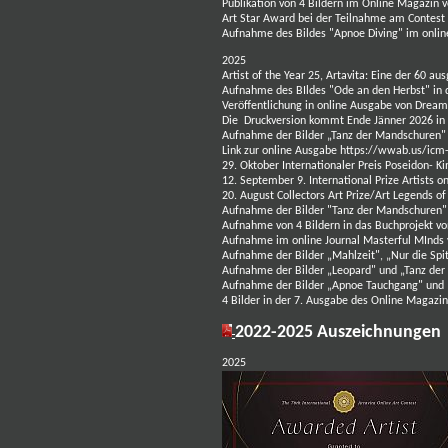
Publikation von 4 Bildern im Online Magazin v
Art Star Award bei der Teilnahme am Contest Ar
Aufnahme des Bildes "Apnoe Diving" im online
2025
Artist of the Year 25, Artavita: Eine der 60 
Aufnahme des BIldes "Ode an den Herbst" in da
Veröffentlichung in online Ausgabe von
Dreams
Die Druckversion kommt Ende Jänner 2026 in
Aufnahme der Bilder „Tanz der Mandschuren" 
Link zur online Ausgabe
https://wwab.us/icm
29. Oktober Internationaler Preis
Poseidon- Ki
12. September 9. International Prize Artists o
20. August
Collectors Art Prize/Art Legends 
Aufnahme der Bilder "Tanz der Mandschuren" 
Aufnahme von 4 Bildern in das Buchprojekt vo
Aufnahme im online Journal Masterful MInds 
Aufnahme der Bilder „Mahlzeit", „Nur die Spit
Aufnahme der Bilder „Leopard" und „Tanz der
Aufnahme der Bilder „Apnoe Tauchgang" und „
4 Bilder in der
7. Ausgabe des Online Magazin
2022-2025 Auszeichnungen
2025