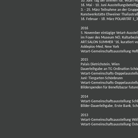
10. Juni: Tag der offenen Tür, Vetar
16. Mai - 10. Juni Ausstellungsbeteil
3. - 25. März Teilnahme an der Gru
Kunstwerkstätte Ehweiner
Thaliastra
16. Februar - 18. März POLARITÄT 1_3
2016
5. November eintägige Vetart-Ausste
im Foyer des Museum NÖ, Kulturbezirk
ART.SALON SUMMER ’16, kuratiert von
Asklepios-Med, New York
Vetart-Gemeinschaftsausstellung Hof
2015
Palais Dietrichstein, Wien
Dauerleihgabe an TG Ordination Sch
Vetart-Gemeinschafts-Doppelausstel
Juni: Tiergarten Schönbrunn
Vetart-Gemeinschafts-Doppelausste
Bilderspenden für Benefizbazar futu
2014
Vetart-Gemeinschaftsausstellung Schl
Bilder-Dauerleihgabe, Erste Bank, Sc
2013
Vetart-Gemeinschaftsausstellung Wöl
Vetart-Gemeinschaftsausstellung Öst