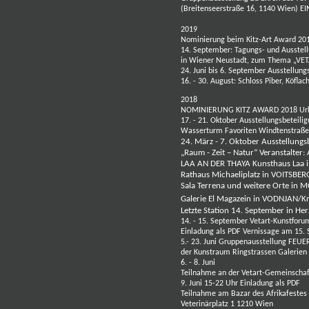
(Breitenseerstraße 16, 1140 Wien)
EI
2019
Nominierung beim Kitz-Art Award 20
14. September: Tagungs- und Ausstel
in Wiener Neustadt, zum Thema „VE
24. Juni bis 6. September Ausstellun
16. - 30. August: Schloss Piber, Köflac
2018
NOMINIERUNG KITZ AWARD 2018
Ur
17. - 21. Oktober Ausstellungsbeteil
Wasserturm Favoriten Windtenstraße
24. März - 7. Oktober Ausstellu
„Raum - Zeit – Natur“ Veranstalter
LAA AN DER THAYA Kunsthaus Laa im 
Rathaus Michaeliplatz in VOITSBER
Sala Terrena und weitere Orte in 
Galerie El Magazein in VODNJAN/Kr
Letzte Station
14. September in He
14. - 15. September Vetart-Kunstforu
Einladung als PDF
Vernissage am 15.
5.- 23. Juni Gruppenausstellung FE
der Kunstraum Ringstrassen Galerien
6. - 8. Juni
Teilnahme an der Vetart-Gemeinschaf
9. Juni 15-22 Uhr
Einladung als PDF
Teilnahme am
Bazar des Afrikafestes 
Veterinärplatz 1 1210 Wien