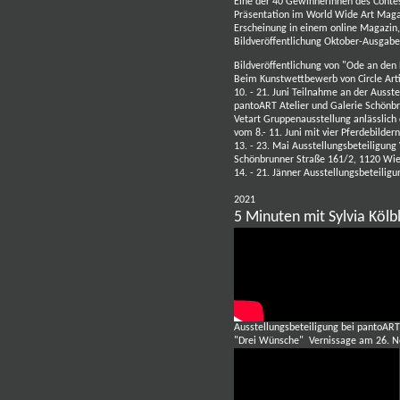
Eine der 40 Gewinnerinnen des Contes
Präsentation im World Wide Art Mag
Erscheinung in einem online Magazin,
Bildveröffentlichung Oktober-Ausga
Bildveröffentlichung von
"Ode an den 
Beim Kunstwettbewerb von Circle Arti
10. - 21. Juni Teilnahme an der Auss
pantoART Atelier und Galerie
Schönbr
Vetart Gruppenausstellung anlässlich
vom 8.- 11. Juni mit vier Pferdebildern
13. - 23. Mai Ausstellungsbeteiligu
Schönbrunner Straße 161/2, 1120 Wie
14. - 21. Jänner Ausstellungsbeteilig
2021
5 Minuten mit Sylvia Kölbl
Ausstellungsbeteiligung bei
pantoART 
"Drei Wünsche" Vernissage am 26. No