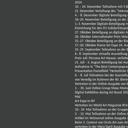
2024
10. - 24. Dezember Teilnahme mit 5 Bi
21. Dezember
Verleihung des "Interna
4. - 8. Dezember Digitale Beteiligung
16.-20. November Beteiligung an der 2.
1.-3. November Digitale Beteiligung m
Einreichung für den Ö1 Solidaritätspre
27. Oktober Beteiligung an digitale
26. Oktober
Internationaler
Preis Vela
25.-27. Oktober Beteiligung an der Bi
17.-20. Oktober Rome Art Expo 24, Au
25.-29. September Teilnahme an der B
6.- 8. September virtuelle Ausstellun
Preis
Juli: Persona Art Honour, verlie
21. Juli - 3. August Beteiligung bei A
Aufnahme in "The Best Contempoprary
Präsentation Pastellbild "Herbstlich
6. - 8. Juli Teilnahme bei der Ausstellu
von Venedig im Rahmen der 60. Bien
Vertreten in der Online-Ausgabe von
1. - 30. Juni Online Group Show Mom
Digital Exhibition during Art Basel 20
Mai
Art Expo in NY
Vertreten im World Art Magazine #14 
10.- 24. Mai Teilnahme an der Gruppen
2. - 12. Mai Teilnahme an der Onlin
Artikel im VetJournal
online Ausgabe 
Beim 5. Contest von Circle Art zum Ar
vertreten in der März/April Ausgabe