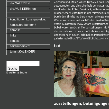
Zeichnen und Malen waren für Sylvia Kölbl sei
die.GALERIEN
auszudrücken und die Schönheit der Natur na
die.MUSIKERinnen
und Farbstifte, Rötel, Emaillack, seltener Aq
Bildnerischer Gestaltung in der Mittelschule w
Durch den Eintritt ins Berufsleben erfolgte e
konditionen.kunst-projekte.
Wiederaufnahme erst nach Eintritt in den Ruh
Vetart-Kunstforum
www.vetart-kunstforum.at
! ausschreibungen !
Dabei waren zunächst Tierdarstellungen mit P
chronik
ehe sie sich auch
in anderen Techniken wie Aqu
und stets nach neuen,
originellen Perspektiven
links
galeriestudio38.at/SYLVIA-KOELBL
http://sylv
kontakt
text
seitenübersicht
termin.KALENDER
Erweiterte Suche
ausstellungen, beteiligunge