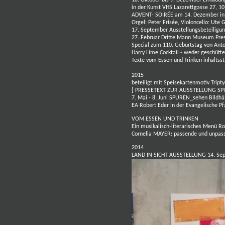
18. Oktober bis 9. Dezember
Einladun
in der
Kunst VHS Lazarettgasse 27, 1
ADVENT- SOIRÉE
am 14. Dezember
in
Orgel: Peter Frisée,
Violoncello: Ute 
17. September Ausstellungsbeteilig
27. Februar Dritte Mann Museum Pre
Special zum 110. Geburtstag von Ant
Harry Lime Cocktail - weder geschüttel
Texte vom Essen und Trinken inhaltss
2015
beteiligt mit Speisekartenmotiv Tript
[ PRESSETEXT ZUR AUSSTELLUNG SP
7. Mai - 8. Juni SPUREN_sehen
Bildhä
EA Robert Eder in der Evangelische 
VOM ESSEN UND TRINKEN
Ein musikalisch-literarisches Menü Ro
Cornelia MAYER
: passende und unpas
2014
LAND IN SICHT AUSSTELLUNG 14. Septe