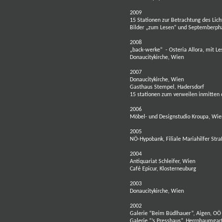
2009
15 Stationen zur Betrachtung des Lich
Bilder „zum Lesen“ und Septemberpha
2008
„back-werke“ - Osteria Allora, mit L
Donaucitykirche, Wien
2007
Donaucitykirche, Wien
Gasthaus Stempel, Hadersdorf
15 stationen zum verweilen inmitten 
2006
Möbel- und Designstudio Kroupa, Wie
2005
NÖ-Hypobank, Filiale Mariahilfer Str
2004
Antiquariat Schleifer, Wien
Café Epicur, Klosterneuburg
2003
Donaucitykirche, Wien
2002
Galerie “Beim Büdlhauer”, Aigen, OÖ
Galerie “’s Presshaus”, Herrnbaumgar