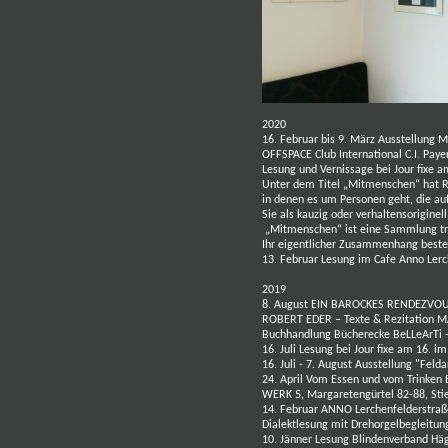
2020
16. Februar bis 9. März Ausstellung 
OFFSPACE Club International C.I. Pay
Lesung und Vernissage bei Jour fixe a
Unter dem Titel „Mitmenschen“ hat Ro
in denen es um Personen geht, die au
Sie als kauzig oder verhaltensorigine
„Mitmenschen“ ist eine Sammlung tr
Ihr eigentlicher Zusammenhang besteh
13. Februar Lesung im Cafe Anno Ler
2019
8. August
EIN BAROCKES RENDEZVOU
ROBERT EDER – Texte & Rezitation
MA
Buchhandlung
Bücherecke BeLLeArTi
16. Juli Lesung
bei Jour fixe am 16. im
16. Juli - 7. August Ausstellung
"Felda
24. April
Vom Essen und vom Trinken
WERK 5, Margaretengürtel 82-88,
Sti
14. Februar ANNO Lerchenfelderstraß
Dialektlesung mit Drehorgelbegleitun
10. Jänner Lesung Blindenverband Hä