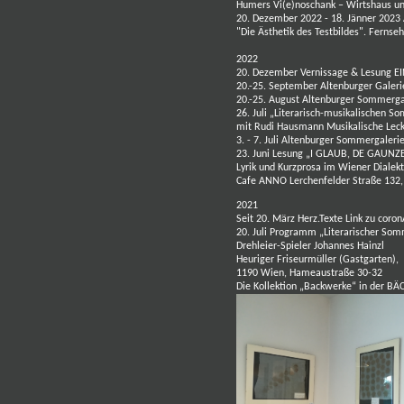
Humers Vi(e)noschank – Wirtshaus u
20. Dezember 2022 - 18. Jänner 2023
"Die Ästhetik des Testbildes". Fernse
2022
20. Dezember Vernissage & Lesung
E
20.-25. September Altenburger Galeri
20.-25. August Altenburger Sommerga
26. Juli
„Literarisch-musikalischen So
mit Rudi Hausmann
Musikalische Lec
3. - 7. Juli Altenburger Sommergaleri
23. Juni Lesung
„I GLAUB, DE GAUNZ
Lyrik und Kurzprosa im Wiener Dialek
Cafe ANNO Lerchenfelder Straße 132
2021
Seit 20. März Herz.Texte
Link zu coro
20. Juli Programm „Literarischer So
Drehleier-Spieler
Johannes Hainzl
Heuriger Friseurmüller (Gastgarten),
1190 Wien, Hameaustraße 30-32
Die Kollektion „Backwerke“ in der
BÄC