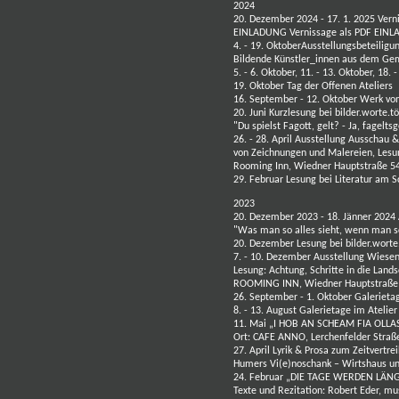
2024
20. Dezember 2024 - 17. 1. 2025 Verni
EINLADUNG Vernissage als PDF
EINL
4. - 19. OktoberAusstellungsbeteili
Bildende Künstler_innen aus dem Gem
5. - 6. Oktober, 11. - 13. Oktober, 18.
19. Oktober Tag der Offenen Ateliers
16. September - 12. Oktober Werk von
20. Juni Kurzlesung bei
bilder.worte.t
"Du spielst Fagott, gelt? - Ja, fagelt
26. - 28. April Ausstellung Ausschau 
von Zeichnungen und Malereien, Lesu
Rooming Inn, Wiedner Hauptstraße 5
29. Februar Lesung bei Literatur am S
2023
20. Dezember 2023 - 18. Jänner 2024 
"Was man so alles sieht, wenn man 
20. Dezember
Lesung
bei
bilder.worte
7. - 10. Dezember Ausstellung Wiesen
Lesung: Achtung, Schritte in die Land
ROOMING INN, Wiedner Hauptstraße 5
26. September - 1. Oktober Galerietag
8. - 13. August Galerietage im Atelier
11. Mai „I HOB AN SCHEAM FIA OLLAS“ 
Ort: CAFE ANNO, Lerchenfelder Straß
27. April
Lyrik & Prosa zum Zeitvertre
Humers Vi(e)noschank – Wirtshaus u
24. Februar
„DIE TAGE WERDEN LÄNGER
Texte und Rezitation: Robert Eder, mu