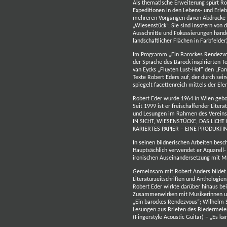
Als thematische Erweiterung spürt R
Expeditionen in den Lebens- und Erle
mehreren Vorgängen davon Abdrucke a
„Wiesenstück“. Sie sind insofern von 
Ausschnitte und Fokussierungen hande
landschaftlicher Flächen in Farbfelder
Im Programm „Ein Barockes Rendezvou
der Sprache des Barock inspirierten T
van Eycks „Fluyten Lust-Hof" den „Fan
Texte Robert Eders auf, der durch sei
spiegelt facettenreich mittels der E
Robert Eder wurde 1964 in Wien gebo
Seit 1999 ist er freischaffender Liter
und Lesungen im Rahmen des Vereins ::
IN SICHT, WIESENSTÜCKE, DAS LICH
KARIERTES PAPIER – EINE PRODUKT
In seinen bildnerischen Arbeiten besc
Hauptsächlich verwendet er Aquarell- 
ironischen Auseinandersetzung mit M
Gemeinsam mit Robert Anders bildet e
Literaturzeitschriften und Anthologi
Robert Eder wirkte darüber hinaus be
Zusammenwirken mit Musikerinnen und 
„Ein barockes Rendezvous“; Wilhelm Sp
Lesungen aus Briefen des Biedermeier
(Fingerstyle Acoustic Guitar) – „Es ka