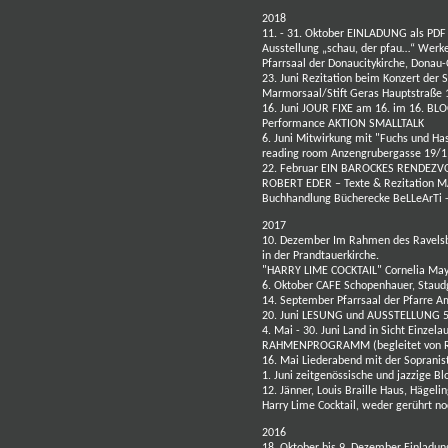
2018
11. - 31. Oktober
EINLADUNG als PDF
Ausstellung „schau, der pfau…“ Werke
Pfarrsaal der Donaucitykirche, Donau-
23. Juni
Rezitation beim Konzert der 
Marmorsaal/Stift Geras Hauptstraße 
16. Juni JOUR FIXE am 16. im 16. 
Performance AKTION SMALLTALK
6. Juni Mitwirkung mit "Fuchs und H
reading room
Anzengrubergasse 19/1
22. Februar
EIN BAROCKES RENDEZ
ROBERT EDER – Texte & Rezitation
MA
Buchhandlung
Bücherecke BeLLeArT
2017
10. Dezember
Im Rahmen des Ravelsba
in der
Prandtauerkirche.
"HARRY LIME COCKTAIL"
Cornelia May
6. Oktober
CAFE Schopenhauer, Staud
14. September
Pfarrsaal der Pfarre A
20. Juni LESUNG und AUSSTELLUNG 5 W
4. Mai -
30. Juni Land in Sicht
Einzelau
RAHMENPROGRAMM (begleitet von Rob
16. Mai
Liederabend
mit der Soprani
1. Juni zeitgenössische und jazzige B
12. Jänner, Louis Braille Haus, Hägel
Harry Lime Cocktail, weder gerührt n
2016