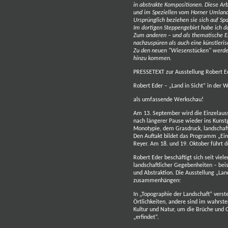
in abstrakte Kompositionen. Diese Ar
und im Speziellen vom Horner Umland 
Ursprünglich beziehen sie sich auf S
Im dortigen Steppengebiet habe ich 
Zum anderen – und als thematische E
nachzuspüren als auch eine künstleri
Zu den neuen "Wiesenstücken" werden 
hinzu kommen.
PRESSETEXT zur Ausstellung Robert E
Robert Eder – „Land in Sicht“ in der
als umfassende Werkschau!
Am 13. September wird die Einzelausst
nach längerer Pause wieder ins Kunstg
Monotypie, dem Grasdruck, landschaft
Den Auftakt bildet das Programm „Ein 
Reyer. Am 18. und 19. Oktober führt d
Robert Eder beschäftigt sich seit vie
landschaftlicher Gegebenheiten – bei
und Abstraktion. Die Ausstellung „Lan
zusammenhängen:
In „Topographie der Landschaft“ verst
Örtlichkeiten, andere sind im wahrst
Kultur und Natur, um die Brüche und 
„erfindet”.