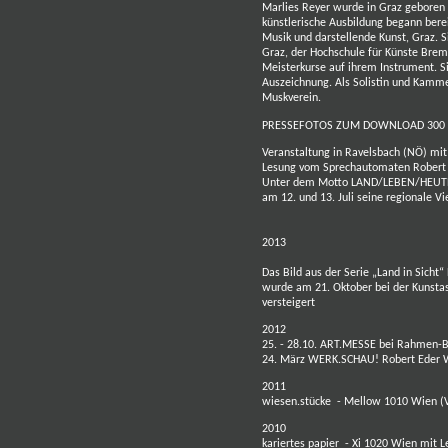
Marlies Reyer wurde in Graz geboren u
künstlerische Ausbildung begann bere
Musik und darstellende Kunst, Graz. S
Graz, der Hochschule für Künste Breme
Meisterkurse auf ihrem Instrument. S
Auszeichnung. Als Solistin und Kamme
Muskverein.
PRESSEFOTOS ZUM DOWNLOAD 300 
Veranstaltung in Ravelsbach (NÖ)
mit
Lesung vom Sprechautomaten Robert E
Unter dem Motto LAND/LEBEN/HEUTE 
am 12. und 13. Juli seine regionale Vi
2013
Das Bild aus der Serie „Land in Sicht
wurde am 21. Oktober bei der Kunsta
versteigert
2012
25. - 28.10.
A
RT.MESSE bei Rahmen-Bi
24. März WERK.SCHAU! Robert Eder Wi
2011
wiesen.stücke - Mellow 1010 Wien (Ve
2010
kariertes papier - Xi 1020 Wien mit 