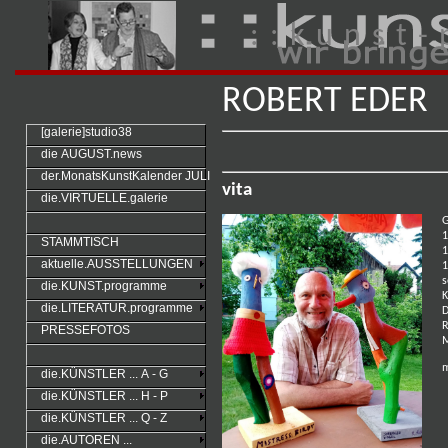
: : k u n s t - 
ROBERT EDER
[galerie]studio38
die AUGUST.news
der.MonatsKunstKalender JULI
vita
die.VIRTUELLE.galerie
G
1
STAMMTISCH
1
aktuelle.AUSSTELLUNGEN
1
s
die.KUNST.programme
K
die.LITERATUR.programme
D
R
PRESSEFOTOS
M
m
die.KÜNSTLER ... A - G
die.KÜNSTLER ... H - P
die.KÜNSTLER ... Q - Z
die.AUTOREN ...