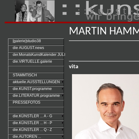
: : k u n s t - 
MARTIN HAM
[galerie]studio38
die AUGUST.news
der.MonatsKunstKalender JULI
die.VIRTUELLE.galerie
vita
STAMMTISCH
aktuelle.AUSSTELLUNGEN
die.KUNST.programme
die.LITERATUR.programme
PRESSEFOTOS
die.KÜNSTLER ... A - G
die.KÜNSTLER ... H - P
die.KÜNSTLER ... Q - Z
die.AUTOREN ...