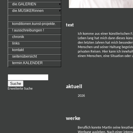
die.GALERIEN
die.MUSIKERinnen
konditionen.kunst-projekte.
text
! ausschreibungen !
Ich komme aus einer künstlerischen Fa
chronik
Leben lang hat mich dann dieses künstl
den letzten Jahren hat mich besonders
links
Menschen und seiner Haltung begeiste
kontakt
privaten Reisen. Hier kann ich inneha
einen Menschen, eine Situation oder 
seitenübersicht
termin.KALENDER
aktuell
Erweiterte Suche
2026
werke
Beruflich konnte Martin seine kreative
Werbung ausleben. Nach einer interna