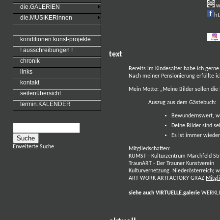
w
die.GALERIEN
ht
die.MUSIKERinnen
konditionen.kunst-projekte.
! ausschreibungen !
text
chronik
Bereits im Kindesalter habe ich gern
links
Nach meiner Pensionierung erfüllte ic
kontakt
Mein Motto: „Meine Bilder sollen die
seitenübersicht
Auszug aus dem Gästebuch:
termin.KALENDER
Bewundernswert, wie
Deine Bilder sind se
Es ist immer wieder
Erweiterte Suche
Mitgliedschaften:
KUMST - Kulturzentrum Marchfeld Str
TraunART - Der Trauner Kunstverein
Kulturvernetzung Niederösterreich;
w
ART-WORK
ARTFACTORY GRAZ
Mitgl
siehe auch VIRTUELLE.galerie
WERKLI