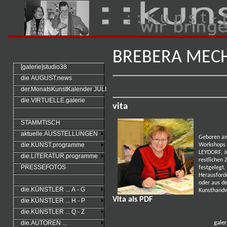
: : k u n s t - 
BREBERA MECH
[galerie]studio38
die AUGUST.news
der.MonatsKunstKalender JULI
die.VIRTUELLE.galerie
vita
STAMMTISCH
aktuelle.AUSSTELLUNGEN
Geboren am
die.KUNST.programme
Workshops u
LEYDORF, J
die.LITERATUR.programme
restlichen 
PRESSEFOTOS
festgelegt,
Herausford
oder aus d
die.KÜNSTLER ... A - G
Kunsthand
Vita als PDF
die.KÜNSTLER ... H - P
die.KÜNSTLER ... Q - Z
gale
die.AUTOREN ...