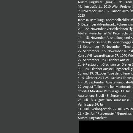
Ausstellungsbeteiligung 5. - 31. Jä
Mahlerstraße 11, 1010 Wien Preisver
9. November 2025 - 9. Jänner 2026 "
2025
Jahresausstellung Landespolizeidirekt
6. Dezember Adventmarkt Föhrenhain
20. - 22. November VerschiedenARTig
Atelier Menschenart W. Peter Schaum
14. - 18. November Ausstellung und K
Contemplor Galerie, Kalvarienbergga
11. September - 7. November "Timel
22. September - 15. November Teiln
Kunst VHS Lazarettgasse 27, 1090 W
27. September - 23. Oktober Ausstellu
Café-Restaurant G'schamster Diener
10. - 24. Oktober Ausstellungsbeteili
18. und 19. Oktober Tage der offenen
4.- 5. Oktober ART 25, Schloss Tribus
4. - 30. September Ausstellung Cafe-
29. August Teilnahme bei Montmartre
Colorful Mixature Vernissage 11. Juli
Ausstellung 5. Juli - 5. September
26. Juli - 8. August "Jubiläumsaussel
Vernissage 29. Juli
11. Juni - verlängert bis 25. Juli Aro
22. - 26. Juli "Farbenspiel" Gemeinsc
Ausstellungsansicht