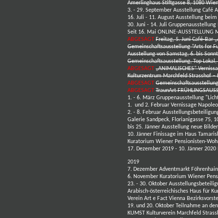
Amerlinghaus Stiftgasse 8, 1080 Wie
3. - 29. September Ausstellung
Café A
16. Juli - 11. August Ausstellung bei
30. Juni - 14. Juli Gruppenausstell
Seit 16. Mai ONLINE-AUSSTELLUNG M
ABGESAGT
Freitag, 5. Juni Café-Bar
Gemeinschaftsausstellung “Arts for F
Ausstellung von Samstag, 6. bis Sonnt
Gemeinschaftsausstellung, Top Lokal,
ABGESAGT
„ANIMALISCHES“ Vernis
Kulturzentrum Marchfeld Strasshof – 
ABGESAGT
Gemeinschaftsausstellung
ABGESAGT
TraunArt FRÜHLINGSAUSST
1. - 6. März Gruppenausstellung "Lic
1. und 2. Februar Vernissage Napo
2. - 8. Februar Ausstellungsbeteilig
Galerie Sandpeck, Florianigasse 75,
bis 25. Jänner Ausstellung neue Bilde
10. Jänner F
inissage im Haus Tamari
Kuratorium Wiener Pensionisten-Woh
17. Dezember 2019 - 10. Jänner 2020
2019
7. Dezember Adventmarkt Föhrenhain
6. November Kuratorium Wiener Pens
23. - 30. Oktober Ausstellungsbeteil
Arabisch-österreichisches Haus für 
Verein Art e Fact Vienna Bezirksvors
19. und 20. Oktober Teilnahme an den
KUMST Kulturverein Marchfeld Strass