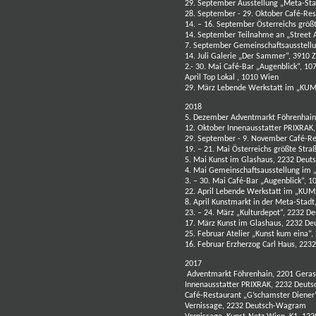
29. September Ausstellung „Meta-Sta
28. September - 29. Oktober Café-Re
14. – 16. September Österreichs größ
14. September Teilnahme an „Street 
7. September Gemeinschaftsausstell
14. Juli Galerie „Der Sammer“, 3910 
2.- 30. Mai Café-Bar „Augenblick“, 1
April Top Lokal , 1010 Wien
29. März Lebende Werkstatt im „KUM
2018
5. Dezember Adventmarkt Föhrenhain
12. Oktober Innenausstatter PRIXRA
29. September - 9. November Café-Re
19. – 21. Mai Österreichs größte Stra
5. Mai Kunst im Glashaus, 2232 Deu
4. Mai Gemeinschaftsausstellung im 
3. – 30. Mai Café-Bar „Augenblick“, 
22. April Lebende Werkstatt im „KUM
8. April Kunstmarkt in der Meta-Stad
23. – 24. März „Kulturdepot“, 2232 
17. März Kunst im Glashaus, 2232 D
25. Februar Atelier „Kunst kum eina
16. Februar Erzherzog Carl Haus, 22
2017
Adventmarkt Föhrenhain, 2201 Geras
Innenausstatter PRIXRAK, 2232 Deu
Café-Restaurant „G’schamster Diener
Vernissage, 2232 Deutsch-Wagram