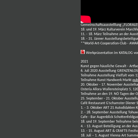
Gemeinschaftsausstelllung „FLORALE
18. und 19. März Kulturverein Marchf
11. - 18. März Teilnahme an der Auss
18. - 31. Jänner Ausstellungsbeteili
**World-Art-Cooperation-Club - AWA
Werkpräsentation im KATALOG v
2021
Kunst gegen häusliche Gewalt - Artfa
6. Juli 2020 Ausstellung GRENZENLOS
Teilnahme Ausstellung Vielfalt vom 1
Teilnahme Kunst Handwerk Markt
pub
20. Oktober - 17. November Ausstellu
Osteria Allora Wallensteinplatz 5, 1
Teilnahme an den 19. NÖ Tagen der O
25. September - 21. Oktober Ausste
Café Restaurant G’schamster Diener
1. - 3. Oktober ART 21 Autodidakten 
2. - 28. September Ausstellung Toh
Cafe - Bar Augenblick Schottenfeldg
18. und 19. September Teilnahme bei
4. - 13. August Beteiligung an der Aus
13. - 15. August ART & CRAFTS Festi
18. Juli – 1. August Vienna Art Summ