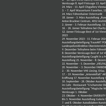
Vernissage 8. April Finissage 13. April
24. März - 13. April Citygallery Vien
3. – 7. April Wasserturm Favoriten, 
24. März Föhrenhainer Ostermarkt
18. Jänner - 3. März
Ausstellung „Run
Anton Bruckner Centrum
, 4052 Ansfe
2. Jänner - 3. Februar
Ausstellung, 13
16. - 26. Jänner Teilnahme bei Chari
12. Jänner Finissage Best of 1st Vien
2023
29. November 2023 - 11. Februar 202
Ausstellungsbeteiligung TraunART PO
Landespolizeidirektion Oberösterreic
9. Dezember Teilnahme beim Föhrenh
8. Dezember Vernissage Best of 1st V
Ausstellungsbeteiligung Caught in a
Ausstellung 25. November - 8. Dezem
22. November - 5. Dezember
„VIELFAL
20. November – 3. Dezember FARBEXP
2. - 30. November VHS Liesing, Erlaa
17. - 19. November „Artenvielfalt“ AR
Eröffnung 17. November Ausstellung
10. September - 26. Oktober Ausste
im
Cafe - Restaurant “G’schamster 
Ausstellungsbeteiligung "Magische W
Vernissage 1. Oktober
23. Oktober - 4. November DIVERSITY 
Bis 5. November Ausstellung
Galerie
7. und 8. Oktober Autodidakten Kunst