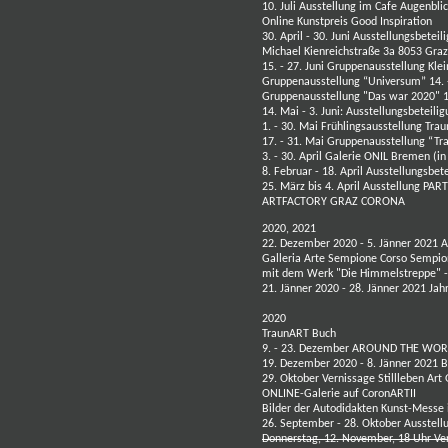
10. Juli Ausstellung im Cafe Augenbl
Online Kunstpreis Good Inspiration
30. April - 30. Juni Ausstellungsbete
Michael Kienreichstraße 3a 8053 Gra
15. - 27. Juni Gruppenausstellung Klei
Gruppenausstellung “Universum” 14. -
Gruppenausstellung
"Das war 2020" 1
14. Mai - 3. Juni: Ausstellungsbeteil
1. - 30. Mai
Frühlingsausstellung Tr
17. - 31. Mai Gruppenausstellung “T
3. - 30. April Galerie ONIL Bremen
(i
8. Februar - 18. April
Ausstellungsbete
25. März bis 4. April Ausstellung PA
ARTFACTORY GRAZ CORONA
2020, 2021
22. Dezember 2020 - 5. Jänner 2021 A
Galleria Arte Sempione Corso Sempi
mit dem Werk "Die Himmelstreppe" 
21. Jänner 2020 - 28. Jänner 2021 Jah
2020
TraunART Buch
9. - 23. Dezember AROUND THE WO
19. Dezember 2020 - 8. Jänner 2021 
29. Oktober Vernissage Stillleben
Art
ONLINE-Galerie auf CoronARTII
Bilder der Autodidakten Kunst-Messe
26. September - 28. Oktober Ausstel
Donnerstag, 12. November, 18 Uhr
Ve