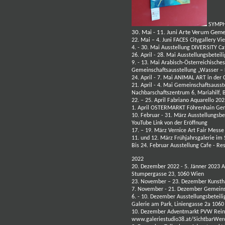
SYMPHO
30. Mai - 11. Juni
Arte Verum
Gemei
22. Mai – 4. Juni FACES Citygallery V
4. - 30. Mai Ausstellung DIVERSITY C
26. April - 28. Mai Ausstellungsbetei
9. - 13. Mai Arabisch-Österreichische
Gemeinschaftsausstellung „Wasser –
24. April - 7. Mai ANIMAL ART in der
21. April - 4. Mai
Gemeinschaftsausst
Nachbarschaftszentrum 6,
Mariahilf,
22. – 25. April Fabriano Aquarello 20
1. April OSTERMARKT Föhrenhain Gem
10. Februar - 31. März Ausstellungsb
YouTube Link von der Eröffnung
17. – 19. März Vernice Art Fair Messe
11. und 12. März Frühjahrsgalerie im
Bis 24. Februar Ausstellung Cafe - 
2022
20. Dezember 2022 - 5. Jänner 2023 A
Stumpergasse 23, 1060 Wien
23. November – 23. Dezember Kunsth
7. November - 21. Dezember Gemeins
6. - 10. Dezember Ausstellungsbeteil
Galerie am Park, Liniengasse 2a 106
10. Dezember Adventmarkt PVW Rein
www.galeriestudio38.at/SichtbarWer