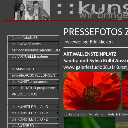
: : k u n s t - 
PRESSEFOTOS
[galerie]studio38
ins jeweilige Bild klicken
die AUGUST.news
der.MonatsKunstKalender JULI
ART.WALLENSTEINPLATZ
die.VIRTUELLE.galerie
Sandra und Sylvia Kölbl Ausst
www.galeriestudio38.at/Kunst
STAMMTISCH
aktuelle.AUSSTELLUNGEN
die.KUNST.programme
die.LITERATUR.programme
PRESSEFOTOS
die.KÜNSTLER ... A - G
die.KÜNSTLER ... H - P
(c) Sandra Kölbl Teufelsmohn Foto (c) Sylv
die.KÜNSTLER ... Q - Z
die.AUTOREN ...