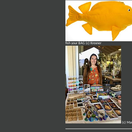
fish your BAG (c) Krexner
(c) Mar