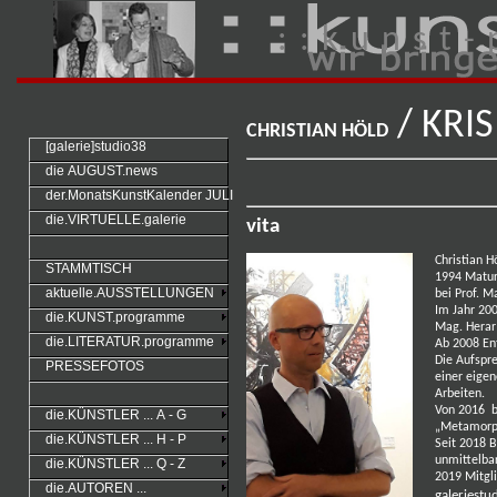
: : k u n s t - 
/ KRIS
CHRISTIAN HÖLD
[galerie]studio38
die AUGUST.news
der.MonatsKunstKalender JULI
die.VIRTUELLE.galerie
vita
Christian 
STAMMTISCH
1994 Matur
aktuelle.AUSSTELLUNGEN
bei Prof. 
Im Jahr 200
die.KUNST.programme
Mag. Herar
die.LITERATUR.programme
Ab 2008 Ent
Die Aufspr
PRESSEFOTOS
einer eige
Arbeiten.
Von 2016 bi
die.KÜNSTLER ... A - G
„Metamorp
die.KÜNSTLER ... H - P
Seit 2018 B
unmittelba
die.KÜNSTLER ... Q - Z
2019 Mitgli
die.AUTOREN ...
galeriestu