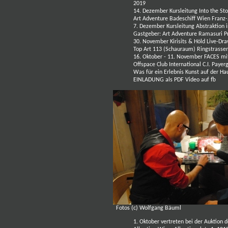
2019
14. Dezember Kursleitung Into the St
Art Adventure
Badeschiff Wien Franz-
7. Dezember Kursleitung Abstraktion i
Gastgeber:
Art Adventure
Ramasuri Pr
30. November
Kirisits & Höld Live-Dr
Top Art 113 (Schauraum) Ringstrasse
16. Oktober - 11. November FACES m
Offspace Club International C.I. Paye
Was für ein Erlebnis Kunst auf der Ha
EINLADUNG als PDF
Video auf fb
Fotos (c)
Wolfgang Bäuml
1. Oktober vertreten bei der Auktio