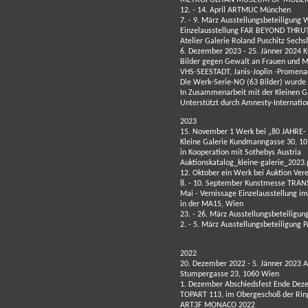
12. - 14. April ARTMUC München
7. - 9. März Ausstellungsbeteiligu
Einzelausstellung
FAR BEYOND THRU
Atelier Galerie Roland Puschitz Sech
6. Dezember 2023 - 25. Jänner 2024
Bilder gegen Gewalt an Frauen und
VHS-SEESTADT, Janis-Joplin -Promena
Die Werk-Serie-NO (63 Bilder) wurde 
In Zusammenarbeit mit der Kleinen Ga
Unterstützt durch Amnesty-Internati
2023
15. November 1 Werk bei „80 JAHRE-
Kleine Galerie Kundmanngasse 30, 10
in Kooperation mit Sothebys Austria
Auktionskatalog_kleine-galerie_2023.p
12. Oktober ein Werk bei
Auktion Ver
8. - 10. September Kunstmesse
TRAN
Mai - Vernissage Einzelausstellung i
in der MA15, Wien
23. - 26. März Ausstellungsbeteilig
2. - 5. März Ausstellungsbeteiligun
2022
20. Dezember 2022 - 5. Jänner 2023 A
Stumpergasse 23, 1060 Wien
1. Dezember Abschiedsfest Ende Deze
TOPART 113
,
im Obergeschoß der Ring
ART3F MONACO 2022