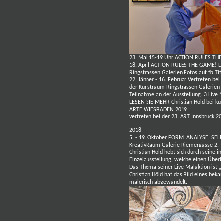
23. Mai 15-19 Uhr ACTION RULES THE
18. April ACTION RULES THE GAME!
L
Ringstrassen Galerien
Fotos auf fb
Tit
22. Jänner - 16. Februar
Vertreten bei
der Kunstraum Ringstrassen Galerien
Teilnahme an der Ausstellung. 3 Live 
LESEN SIE MEHR
Christian Höld bei k
ARTE WIESBADEN 2019
vertreten bei der 23. ART Innsbruck 2
2018
5. - 19. Oktober FORM. ANALYSE. SEL
KreativRaum Galerie Riemergasse 2,
Christian Höld hebt sich durch seine 
Einzelausstellung, welche einen Überbl
Das Thema seiner Live-Malaktion ist 
Christian Höld hat
das Bild eines bek
malerisch abgewandelt.