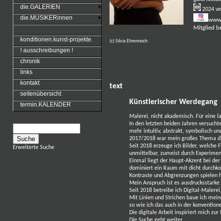
die.GALERIEN
2024 v
die.MUSIKERinnen
www.
Mitglied be
konditionen.kunst-projekte.
(c) Silvia Ehrenreich
! ausschreibungen !
chronik
links
kontakt
text
seitenübersicht
Künstlerischer Werdegang
termin.KALENDER
Malerei, nicht akademisch.
Für eine l
In den letzten beiden Jahren versucht
mehr intuitiv, abstrakt, symbolisch und
2017/2018 war mein großes Thema die
Seit 2018 erzeuge ich Bilder, welche
Erweiterte Suche
unmittelbar, zumeist durch Experimen
Einmal liegt der Haupt-Akzent bei de
dominiert ein Raum mit dicht durchko
Kontraste und Abgrenzungen spielen hi
Mein Anspruch ist es ausdrucksstarke 
Seit 2018 betreibe ich Digital-Malerei
Mit Linien und Strichen baue ich mei
so wie ich das auch in der konventione
Die digitale Arbeit inspiriert mich zur
Die Suche geht weiter.