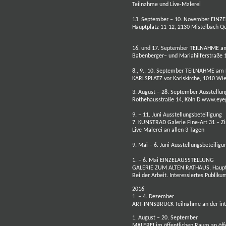
Teilnahme und Live-Malerei
13. September – 10. November EI
Hauptplatz 11-12, 21
16. und 17. September TEILNAHME a
Babenberger– und Mariahilferstraße 
8., 9., 10. September TEILNAHME a
KARLSPLATZ vor Karlskirche, 1010 Wie
3. August – 28. September Ausstellun
Rothehausstraße 14, Köln D www.eye
9. – 11. Juni Ausstellungsbeteiligung
7. KUNSTRAD Galerie Fine-Art 31 – Zi
Live Malerei an allen 3 Tagen
9. Mai – 6. Juni Ausstellungsbeteili
1. – 6. Mai EINZELAUSSTELLUNG
GALERIE ZUM ALTEN RATHAUS, Haupts
Bei der Arbeit. Interessiertes Publiku
2016
1. – 4. Dezember
ART-INNSBRUCK Teilnahme an der int
1. August – 20. September
MALEREI im öffentlichen Raum an öff