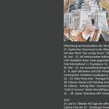
Mitwirkung bei Kunstauktion des V
27. September
Musensaal in der Alber
mit dem Werk "Das orange Kreuz", Ö
16. Juni - 12. Juli Metamorpher Kubi
LIVE-Malaktion Roter Salon gegenü
Club International C.I. Payergasse 14
30. Mai - 10. Juni Ausstellung Berge
6. - 8. April Teilnahme und LIVE-Mala
Gartenpalais Schönborn Laudongasse
10. - 23. März Porto Arte - Portugal
Po
18. Februar Charity LIVE-Painting Tu
10. Februar - Anfang März Gemeinsch
"Licht & Formen" Atelier BernARTga
25. – 28. Jänner Teilnahme ART Innsb
2017
14. und 15. Oktober NÖ Tage der offen
Galerie Fine-Art 31 – Zinsberger Pra