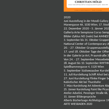
2020
Juni Ausstellung in der Mondi-Gallery
Marxergasse 4A, 1030 Wien, 17. Stoc
22. Dezember 2020 - 5. Jänner 2021
Galleria Arte Sempione Corso Sem
Bilder-Zyklus NO (nein) bei AMNE
3. September bis 31. Oktober Gruppe
National Center of Contemporary 
20. - 27. Oktober Gruppenausstel
17. und 18. Oktober Tage der Offe
in der Galerie Le Art, Praunstraße
Von 24. - 27. September Messebet
28. August bis 10. September RHY
Spießhammergasse 4, 1120 Wien
5. September Südseezauber Kursle
11. Juli Kursleitung Schiff Ahoi be
27. Juni Kursleitung Flinke Finger 
Kubistischer Akt bei Thurnhofer
7. März Kursleitung Art Adventure Abs
25. Jänner Kursleitung Paint like Pica
Atelier Adselini
, Penzinger Straße 66
15. Jänner
Bildergespräche
Alberts Bücherlaage Aichholzgasse 1
ARTE WIESBADEN 2020