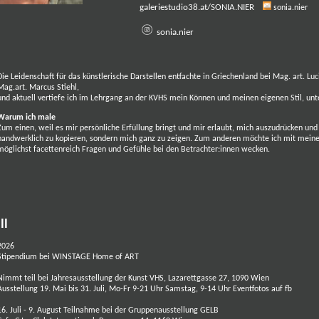
galeriestudio38.at/SONIA.NIER
sonia.nier
sonia.nier
Die Leidenschaft für das künstlerische Darstellen entfachte in Griechenland bei Mag. art. Luci
Mag.art. Marcus Stiehl,
und aktuell vertiefe ich im Lehrgang an der KVHS mein Können und meinen eigenen Stil, unt
Warum ich male
Zum einen, weil es mir persönliche Erfüllung bringt und mir erlaubt, mich auszudrücken und
handwerklich zu kopieren, sondern mich ganz zu zeigen. Zum anderen möchte ich mit mei
möglichst facettenreich Fragen und Gefühle bei den Betrachter:innen wecken.
ll
2026
Stipendium bei
WINSTAGE Home of ART
Nimmt teil bei Jahresausstellung der Kunst VHS, Lazarettgasse 27, 1090 Wien
Ausstellung 19. Mai bis 31. Juli, Mo-Fr 9-21 Uhr Samstag, 9-14 Uhr
Eventfotos auf fb
16. Juli - 9. August Teilnahme bei der
Gruppenausstellung
GELB