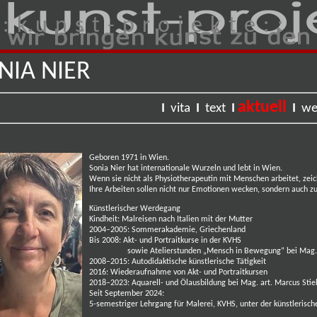
 : k u n s t - p r o j e k t e : :
NIA NIER
aktuell
I
vita
I
text
I
I
we
Geboren 1971 in Wien.
Sonia Nier hat internationale Wurzeln und lebt in Wien.
Wenn sie nicht als Physiotherapeutin mit Menschen arbeitet, zei
Ihre Arbeiten sollen nicht nur Emotionen wecken, sondern auch
Künstlerischer Werdegang
Kindheit: Malreisen nach Italien mit der Mutter
2004–2005: Sommerakademie, Griechenland
Bis 2008: Akt- und Portraitkurse in der KVHS
sowie Atelierstunden „Mensch in Bewegung“ bei Mag. art.
2008–2015: Autodidaktische künstlerische Tätigkeit
2016: Wiederaufnahme von Akt- und Portraitkursen
2018–2023: Aquarell- und Ölausbildung bei Mag. art. Marcus Stieh
Seit September 2024:
5-semestriger Lehrgang für Malerei, KVHS, unter der künstlerisch