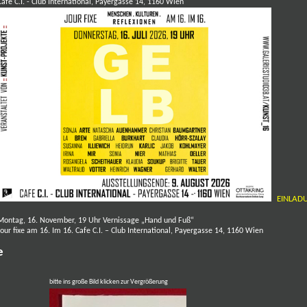
Cafe C.I. - Club International, Payergasse 14, 1160 Wien
EINLADU
Montag, 16. November, 19 Uhr Vernissage „Hand und Fuß“
Jour fixe am 16. Im 16.
Cafe C.I. – Club International, Payergasse 14, 1160 Wien
rke
bitte ins große Bild klicken zur Vergrößerung