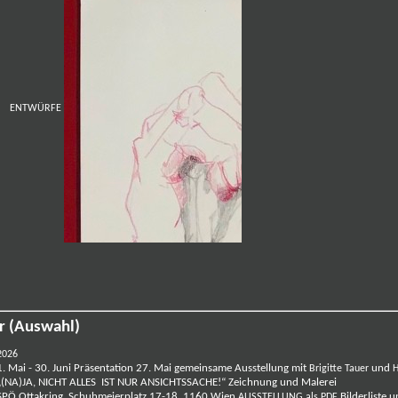
ENTWÜRFE
r (Auswahl)
2026
1. Mai - 30. Juni Präsentation 27. Mai gemeinsame Ausstellung mit
und
Brigitte Tauer
H
„(NA)JA, NICHT ALLES IST NUR ANSICHTSSACHE!“ Zeichnung und Malerei
SPÖ Ottakring, Schuhmeierplatz 17-18, 1160 Wien
Bilderliste u
AUSSTELLUNG als PDF