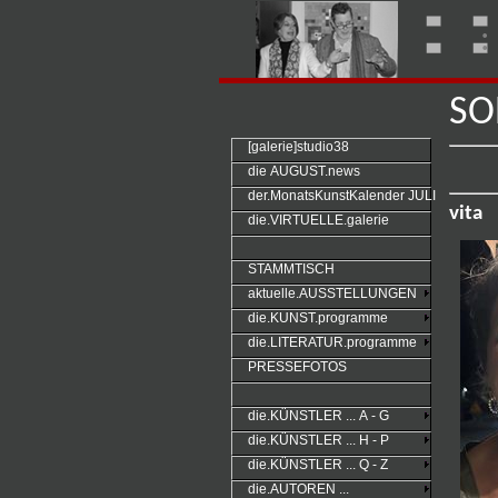
:
SO
[galerie]studio38
die AUGUST.news
der.MonatsKunstKalender JULI
vita
die.VIRTUELLE.galerie
STAMMTISCH
aktuelle.AUSSTELLUNGEN
die.KUNST.programme
die.LITERATUR.programme
PRESSEFOTOS
die.KÜNSTLER ... A - G
die.KÜNSTLER ... H - P
die.KÜNSTLER ... Q - Z
die.AUTOREN ...