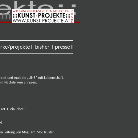
rke/projekte
I
bisher
I
presse
I
chnet und malt sie „UNS“ mit Leidenschaft.
 zum Nachdenken anregen.
 Lucia Riccelli
l.
en Leitung von Mag. art. Mo Häusler