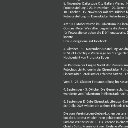
8. November Dailyssage City Gallery Vienna,
Fotoausstellung 2 23. November - 20. Dezem
10. Oktober - 15. November mit drei Bildern b
Fotoausstellung im Eisenstädter Pulverturm (
Am 10. Oktober wurde im Pulverturm in Eisenst
Obmann Peter Weirather begrüßte die Anwese
für Fotografie sprachen die Eröffnungsworte. 
konnte.
Link
Bildergalerie auf facebook
4. Oktober - 10. November Ausstellung von 
BEST of Lichtclique Vernissage bei "Lange Na
Nachbericht von Franziska Bauer
Im Rahmen der Langen Nacht der Museen am 4.
Fotoclubs Lichtclique in der Eisenstädter Rat
Eisenstädter Fotokünstler erfahren hatten. Di
Vom 7.- 27. Oktober Fotoausstellung
im Kasse
4. September - 3. Oktober Die Gemeinschaft
wanderte vom Pulverturm in Eisenstadt nach J
6. September E_Cube Eisenstadt Literatur-Eve
ScriBella 2025 wieder ein wahres Erlebnis (F
Die vom Verein Leben-Lieben-Lachen bestens v
bot der Literatur wieder ihren gebührenden R
und das war heuer neu – als Lesende in einem
Christa Saitz, Franziska Bauer, Evelyne Weis