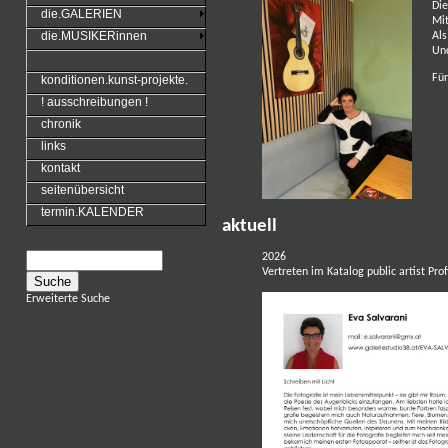
Die
die.GALERIEN
Mit
die.MUSIKERinnen
Als
Und
Für
konditionen.kunst-projekte.
! ausschreibungen !
chronik
links
kontakt
seitenübersicht
termin.KALENDER
aktuell
2026
Vertreten im Katalog public artist Pro
Erweiterte Suche