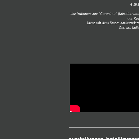
€ 18,
Illustrationen von: "Geronimo" (Künstlernam
aus Rus
ident mit dem österr. Karikaturist
Gerhard Kolle