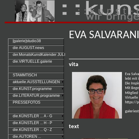
: : k u n s t - 
EVA SALVARAN
[galerie]studio38
die AUGUST.news
der.MonatsKunstKalender JULI
die.VIRTUELLE.galerie
vita
Eva Salva
STAMMTISCH
lebt mit 
aktuelle.AUSSTELLUNGEN
Die Insp
Mit Bege
die.KUNST.programme
Mitglied
die.LITERATUR.programme
Virtuell
PRESSEFOTOS
https://p
galeries
die.KÜNSTLER ... A - G
die.KÜNSTLER ... H - P
text
die.KÜNSTLER ... Q - Z
die.AUTOREN ...