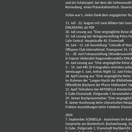
und ein Schätzspiel, bei dem die Seitenanzahl
Korneuburg, einen Präsentationstisch. Dazwi
Schön war’s, vielen Dank dem engagierten Te
11. Juli - 22. August mit zwei Bildern bei Ge
EINLADUNG als PDF
30. Juli Lesung aus "Eine vergnügliche Reise
15. Juli Lesung bei Verlagsvorstellung Petra P
Cafe Central, Hauptstraße 40, Eisenstadt
16. Juni - 13. Juli Ausstellung "Catwalk of Na
Offspace Club International, Payergasse 14, 
13. - 28. Juni Fotoausstellung (Wanderausst
in Sopron Várkerület Nagyronderondella
EINL
16. Juni
Lesung aus "Eine vergnügliche Reise
5. - 14. Juni Mit 20 Fotografien vertreten
anlä
Vernissage 5. Juni, Artists Night 12. Juni
Finis
26. April Lesung aus "Eine vergnügliche Reis
im Rahmen der "Langen Nacht der Bibliothek
Öffentliche Bücherei der Pfarre Müllendorf, H
12. April Teilnahme bei ARTEBELLA Künsterin
E-Cube Eisenstadt, Zielgerade 1 Veranstaltet
29. Jänner Buchpräsentation "Eine vergnügli
8. Jänner Kurzlesung beim Literarischen Neuj
Frühere Ausstellungen beim Fotokreis Eisensta
2024
7. September SCRIBELLA - Autorinnen im Ram
Gespräche am Büchertisch, Buchverlosung, Si
E-Cube, Zielgerade 1, Eisenstadt
Nachbericht 