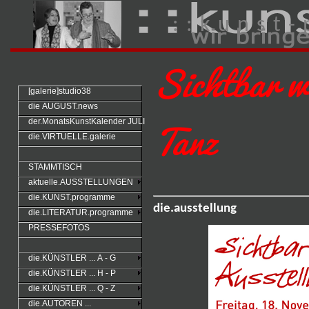
: : k u n s t - 
Sichtbar w
[galerie]studio38
die AUGUST.news
Tanz
der.MonatsKunstKalender JULI
die.VIRTUELLE.galerie
STAMMTISCH
aktuelle.AUSSTELLUNGEN
die.KUNST.programme
die.ausstellung
die.LITERATUR.programme
PRESSEFOTOS
die.KÜNSTLER ... A - G
die.KÜNSTLER ... H - P
die.KÜNSTLER ... Q - Z
die.AUTOREN ...