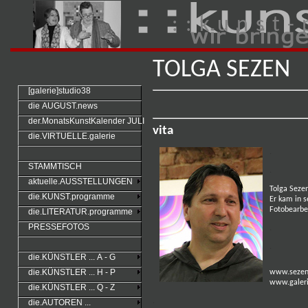
: : k u n s t - 
TOLGA SEZEN
[galerie]studio38
die AUGUST.news
der.MonatsKunstKalender JULI
vita
die.VIRTUELLE.galerie
.
STAMMTISCH
.
aktuelle.AUSSTELLUNGEN
Tolga Sezen
die.KUNST.programme
Er kam in s
Fotobearbe
die.LITERATUR.programme
PRESSEFOTOS
.
.
die.KÜNSTLER ... A - G
die.KÜNSTLER ... H - P
www.sezen
www.galeri
die.KÜNSTLER ... Q - Z
.
die.AUTOREN ...