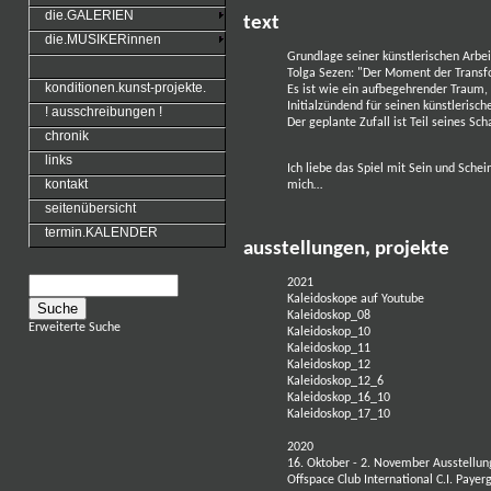
die.GALERIEN
text
die.MUSIKERinnen
Grundlage seiner künstlerischen Arbe
Tolga Sezen: "Der Moment der Transfo
konditionen.kunst-projekte.
Es ist wie ein aufbegehrender Traum, 
Initialzündend für seinen künstleris
! ausschreibungen !
Der geplante Zufall ist Teil seines Sc
chronik
links
Ich liebe das Spiel mit Sein und Sche
kontakt
mich…
seitenübersicht
termin.KALENDER
ausstellungen, projekte
2021
Kaleidoskope auf Youtube
Kaleidoskop_08
Erweiterte Suche
Kaleidoskop_10
Kaleidoskop_11
Kaleidoskop_12
Kaleidoskop_12_6
Kaleidoskop_16_10
Kaleidoskop_17_10
2020
16. Oktober - 2. November Ausstellu
Offspace Club International C.I. Paye