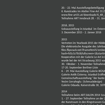
20. - 22. Mai Ausstellungsbeteiligung
6. Kunstrades
im
Atelier Fine-Art 31 
www.fine-art31.at/downloads/6_KR_
Teilnahme ART Innsbruck 28. - 31. Jän
2016, 2015
Soloausstellung in Istanbul im
Österr
3. Dezember 2015 - 2. Jänner 2016
2015
Vertreten im Yearbook 2015 der Hidde
Die elektronische Ausgabe des Jahrbu
files.flipsnack.net/iframehtml5/embe
hash=fd1c5z7b5&fullscreen=1&start
Kooperation mit der
Galerie Le Art
in 
wurde bei der
Art Strasbourg
2015 vom
30. Oktober - 1. November Teilnahm
17-20. September Berliner Liste
6. - 29. Mai
Ausstellung Galerie IKÜSA
Galerie Antik Cisterna, Istanbul Eröff
Gemeinschaftsausstellung "der bunt
Yesim Cerrahoglu (Schmuckdesign)
Galerie Odaada, Kaiserstraße 30, 107
2014
Teilnahme beim
ART.SALON 2014
1zu
1. - 27. September Teilnahme an der
der Kunstraum in den Ringstrassen G