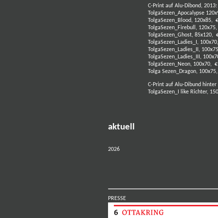
C-Print auf Alu-Dibond, 2013:
TolgaSezen_Apocalypse 120x9
TolgaSezen_Blood, 120x85, €
TolgaSezen_Firebull, 120x75,
TolgaSezen_Ghost, 85x120, €
TolgaSezen_Ladies_I, 100x70,
TolgaSezen_Ladies_II, 100x75
TolgaSezen_Ladies_III, 100x7
TolgaSezen_Neon, 100x70, €
Tolga Sezen_Dragon, 100x75,
C-Print auf Alu-Dibund hinter
TolgaSezen_I like Richter, 15
aktuell
2026
PRESSE