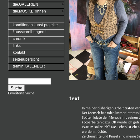
die.GALERIEN
die.MUSIKERinnen
konditionen.kunst-projekte.
! ausschreibungen !
chronik
links
kontakt
seitenübersicht
termin.KALENDER
Erweiterte Suche
text
In meiner bisherigen Arbeit traten v
Der Mensch hat mich immer interessie
Später folgte der Mensch mit seinen L
Fotoarbeiten dazu. Oft werde ich gefr
Warum sollte ich? Das Leben ist ein 
werden möchte.
Zeichenstifte und Pinsel sind meine S