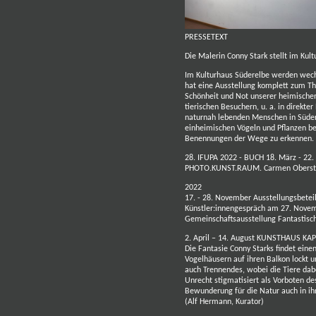
PRESSETEXT
D
ie Malerin Conny Stark stellt im Kul
Im Kulturhaus Süderelbe werden wechs
hat eine Ausstellung komplett zum The
Schönheit und Not unserer heimische
tierischen Besuchern, u. a. in direkt
naturnah lebenden Menschen in Südere
einheimischen Vögeln und Pflanzen be
Benennungen der Wege zu erkennen.
28. IFUPA 2022
- BUCH
18. März - 22.
PHOTO.KUNST.RAUM. Carmen Oberst 
2022
17. - 28. November Ausstellungsbetei
Künstler:innengespräch am 27. Nove
Gemeinschaftsausstellung Fantastisch
2. April – 14. August KUNSTHAUS KAP
Die Fantasie Conny Starks findet eine
Vogelhäusern auf ihren Balkon lockt 
auch Trennendes, wobei die Tiere dab
Unrecht stigmatisiert als Vorboten de
Bewunderung für die Natur auch in ih
(Alf Hermann, Kurator)