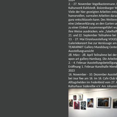
2024
2. - 27. November Vogelkastenmann,
Kulturwerk Rahlstedt, Boizenburger
Viele der hier gezeigten Arbeiten ent
humorvollen, surrealen Arbeiten dara
ganz entschlüsseln kann. Des Weiteren
eine Liebeserklärung an den Garten u
zu einer Einheit zusammengeführt wur
ihre Weise ausdrücken, wie „fabelhaf
21. und 22. September Teilnahme bei
13. - 27. Mai Einzelausstellung 
Galeriekonzert live zur Vernissage am
TEARAPART Gallery
Mundsburg Center
Ausstellungsansicht
28. März - 28. April Teilnahme bei 
xpon-art gallery Hamburg. Die Arbeit
2. - 4. Februar Ausstellungsbeteiligu
Eröffnung 1. Februar
Kunsthalle Nien
2023
16. November - 10. Dezember Ausst
bei
Jour fixe am 16. im 16.
Cafe Club 
Alltagshelden im Federkleid
vom 27. A
Kulturhaus Süderelbe e.V.
Am Johanni