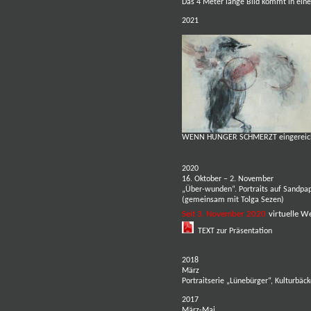
Das 4 Meter lange Bild kommt in ein
2021
WENN HUNGER SCHMERZT eingereicht
2020
16. Oktober – 2. November
„Über-wunden“. Portraits auf Sandpap
(gemeinsam mit Tolga Sezen)
Seit 3. November 2020
virtuelle 
TEXT zur Präsentation
2018
März
Portraitserie „Lünebürger“, Kulturbäc
2017
März-Mai