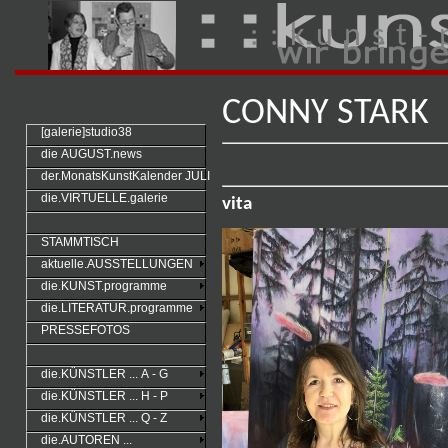
: : k u n s t - 
CONNY STARK
[galerie]studio38
die AUGUST.news
der.MonatsKunstKalender JULI
die.VIRTUELLE.galerie
vita
STAMMTISCH
aktuelle.AUSSTELLUNGEN
die.KUNST.programme
die.LITERATUR.programme
PRESSEFOTOS
die.KÜNSTLER ... A - G
die.KÜNSTLER ... H - P
die.KÜNSTLER ... Q - Z
die.AUTOREN ...