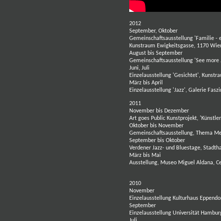
2012
September, Oktober
Gemeinschaftsausstellung 'Familie - 
Kunstraum Ewigkeitsgasse, 1170 Wien
August bis September
Gemeinschaftsausstellung 'See more J
Juni, Juli
Einzelausstellung 'Gesichtet', Kunst
März bis April
Einzelausstellung 'Jazz', Galerie Fas
2011
November bis Dezember
Art goes Public Kunstprojekt, 'Künstle
Oktober bis November
Gemeinschaftsausstellung, Thema Me
September bis Oktober
Verdener Jazz- und Bluestage, Stadth
März bis Mai
Ausstellung, Museo Miguel Aldana, C
2010
November
Einzelausstellung Kulturhaus Eppend
September
Einzelausstellung Universität Hambur
Juli