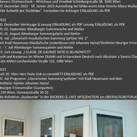
Humers Vi(e)noschank – Wirtshaus und Vinothek
Schönburgstraße 36, 1040 Wien
20. Dezember 2022 - 18. Jänner 2023
Ausstellung
bei bilder.worte.töne Osteria Allora Wall
"Die Ästhetik des Testbildes". Fernsehen für Anfänger
EINLADUNG als PDF
2022
20. Dezember Vernissage & Lesung
EINLADUNG als PDF
Lesung
EINLADUNG als PDF
20.-25. September Altenburger Galeriewoche und Atelier
20.-25. August Altenburger Sommergalerie und Atelier
26. Juli
„Literarisch-musikalischen Sommerg'spritzer Vol. 2"
mit Rudi Hausmann
Musikalische Leckerbissen mit Johannes Hainzl/Drehleier
Heuriger Fris
3. - 7. Juli Altenburger Sommergalerie und Atelier
23. Juni Lesung
„I GLAUB, DE GAUNZE WÖD IS BLUNZNFETT“
Lyrik und Kurzprosa im Wiener Dialekt und in barockem Deutsch nach Abraham a Sancta Cla
Cafe ANNO Lerchenfelder Straße 132, 1080 Wien
2021
Seit 20. März Herz.Texte
Link zu coronART3
EINLADUNG als PDF
20. Juli Programm „Literarischer Sommerg'spritzter“ mit Rudi Hausmann und dem
Drehleier-Spieler
Johannes Hainzl
Heuriger Friseurmüller (Gastgarten),
1190 Wien, Hameaustraße 30-32
Die Kollektion „Backwerke“ in der
BÄCKEREI & CAFE WÖGENSTEIN am DREIFALTIGKEITSPLA