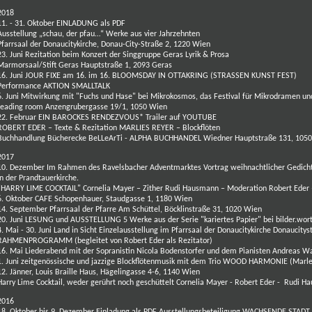
2018
11. - 31. Oktober
EINLADUNG als PDF
Ausstellung „schau, der pfau…“ Werke aus vier Jahrzehnten
Pfarrsaal der Donaucitykirche, Donau-City-Straße 2, 1220 Wien
23. Juni
Rezitation beim Konzert der Singgruppe Geras
Lyrik & Prosa
Marmorsaal/Stift Geras Hauptstraße 1, 2093 Geras
16. Juni JOUR FIXE am 16. im 16. BLOOMSDAY IN OTTAKRING (STRASSEN KUNST FEST)
Performance AKTION SMALLTALK
6. Juni Mitwirkung mit "Fuchs und Hase" bei Mikrokosmos, das Festival für Mikrodramen u
reading room
Anzengrubergasse 19/1, 1050 Wien
22. Februar
EIN BAROCKES RENDEZVOUS*
Trailer auf YOUTUBE
ROBERT EDER – Texte & Rezitation
MARLIES REYER – Blockflöte
n
Buchhandlung
Bücherecke BeLLeArTi - ALPHA BUCHHANDEL
Wiedner Hauptstraße 131, 105
2017
10. Dezember
Im Rahmen des Ravelsbacher Adventmarktes Vortrag weihnachtlicher Gedichte
in der
Prandtauerkirche.
"HARRY LIME COCKTAIL"
Cornelia Mayer – Zither
Rudi Hausmann – Moderation
Robert Eder 
6. Oktober
CAFE Schopenhauer, Staudgasse 1, 1180 Wien
14. September
Pfarrsaal der Pfarre Am Schüttel, Böcklinstraße 31, 1020 Wien
20. Juni LESUNG und AUSSTELLUNG 5 Werke aus der Serie "kariertes Papier" bei
bilder.wor
4. Mai -
30. Juni Land in Sicht
Einzelausstellung im Pfarrsaal der
Donaucitykirche
Donaucitys
RAHMENPROGRAMM (begleitet von Robert Eder als Rezitator)
16. Mai
Liederabend
mit der Sopranistin Nicola Bodenstorfer und dem Pianisten Andreas W
1. Juni zeitgenössische und jazzige Blockflötenmusik
mit dem Trio WOOD HARMONIE
(Marle
12. Jänner, Louis Braille Haus, Hägelingasse 4-6, 1140 Wien
Harry Lime Cocktail, weder gerührt noch geschüttelt
Cornelia Mayer - Robert Eder - Rudi 
2016