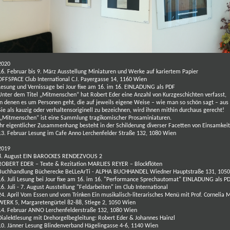
2020
16. Februar bis 9. März Ausstellung Miniaturen und Werke auf kariertem Papier
OFFSPACE Club International C.I. Payergasse 14, 1160 Wien
Lesung und Vernissage bei Jour fixe am 16. im 16.
EINLADUNG als PDF
Unter dem Titel „Mitmenschen“ hat Robert Eder eine Anzahl von Kurzgeschichten verfasst,
in denen es um Personen geht, die auf jeweils eigene Weise – wie man so schön sagt – aus 
Sie als kauzig oder verhaltensoriginell zu bezeichnen, wird ihnen mithin durchaus gerecht!
„Mitmenschen“ ist eine Sammlung tragikomischer Prosaminiaturen.
Ihr eigentlicher Zusammenhang besteht in der Schilderung diverser Facetten von Einsamkeit
13. Februar Lesung im Cafe Anno Lerchenfelder Straße 132, 1080 Wien
2019
8. August
EIN BAROCKES RENDEZVOUS 2
ROBERT EDER – Texte & Rezitation
MARLIES REYER – Blockflöte
n
Buchhandlung
Bücherecke BeLLeArTi - ALPHA BUCHHANDEL
Wiedner Hauptstraße 131, 105
16. Juli Lesung
bei Jour fixe am 16. im 16.
"Performance Sprechautomat"
EINLADUNG als P
16. Juli - 7. August Ausstellung
"Feldarbeiten" im Club International
24. April
Vom Essen und vom Trinken
Ein musikalisch-literarisches Menü mit Prof.
Cornelia 
WERK 5, Margaretengürtel 82-88,
Stiege 2, 1050 Wien
14. Februar ANNO Lerchenfelderstraße 132, 1080 Wien
Dialektlesung mit Drehorgelbegleitung: Robert Eder & Johannes Hainzl
10. Jänner Lesung Blindenverband Hägelingasse 4-6, 1140 Wien