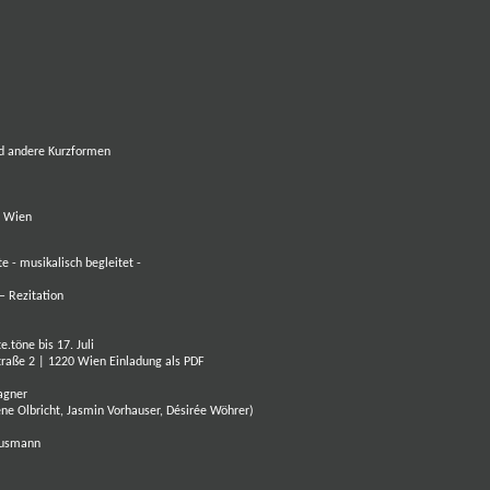
nd andere Kurzformen
0 Wien
 - musikalisch begleitet -
– Rezitation
te.töne
bis 17. Juli
traße 2 | 1220 Wien
Einladung als PDF
agner
ne Olbricht, Jasmin Vorhauser, Désirée Wöhrer)
Hausmann