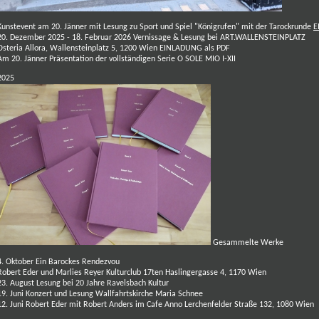
Kunstevent am 20. Jänner mit Lesung zu Sport und Spiel "Königrufen" mit der Tarockrunde
E
20. Dezember 2025 - 18. Februar 2026
Vernissage
&
Lesung
bei ART.WALLENSTEINPLATZ
Osteria Allora, Wallensteinplatz 5, 1200 Wien
EINLADUNG als PDF
Am 20. Jänner Präsentation der vollständigen Serie O SOLE MIO I-XII
2025
Gesammelte Werke
4. Oktober Ein Barockes Rendezvou
Robert Eder und Marlies Reyer Kulturclub 17ten Haslingergasse 4, 1170 Wien
23. August Lesung bei 20 Jahre
Ravelsbach Kultur
19. Juni Konzert und Lesung Wallfahrtskirche Maria Schnee
12. Juni Robert Eder mit Robert Anders im Cafe Anno Lerchenfelder Straße 132, 1080 Wien