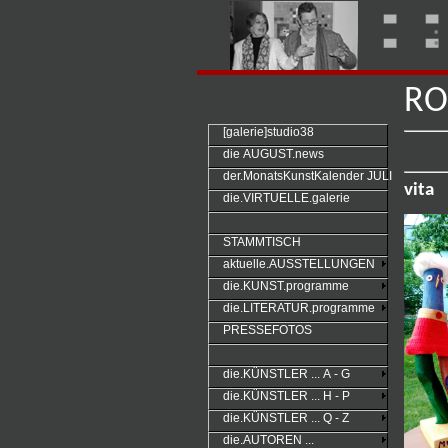
:
RO
[galerie]studio38
die AUGUST.news
der.MonatsKunstKalender JULI
vita
die.VIRTUELLE.galerie
STAMMTISCH
aktuelle.AUSSTELLUNGEN
die.KUNST.programme
die.LITERATUR.programme
PRESSEFOTOS
die.KÜNSTLER ... A - G
die.KÜNSTLER ... H - P
die.KÜNSTLER ... Q - Z
die.AUTOREN ...