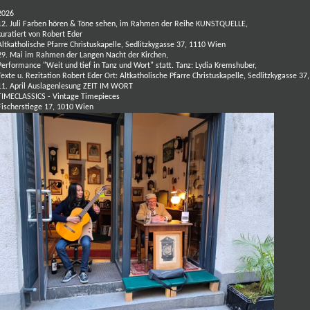
2026
12. Juli Farben hören & Töne sehen, im Rahmen der Reihe KUNSTQUELLE,
kuratiert von Robert Eder
Altkatholische Pfarre Christuskapelle, Sedlitzkygasse 37,
1110 Wien
29. Mai im Rahmen der Langen Nacht der Kirchen,
Performance "Weit und tief in Tanz und Wort" statt. Tanz: Lydia Kremshuber,
Texte u. Rezitation Robert Eder Ort: Altkatholische Pfarre Christuskapelle, Sedlitzkygasse 37
11. April
Auslagenlesung ZEIT IM WORT
TIMECLASSICS - Vintage Timepieces
Fischerstiege 17, 1010 Wien