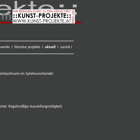
I
werke
I
literatur projekte
I
aktuell
I
zurück
I
ndelskaufmann im Spielwarenhandel
N
ertel. Regelmäßige Ausstellungstätigkeit.