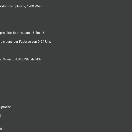
Wallensteinplatz 5, 1200 Wien
-projekte
J
our fixe am 16. im 16.
Vertreibung der Fadesse von 0-24 Uhr.
1160 Wien
EINLADUNG als PDF
Sprache.
)
zl