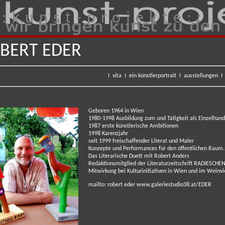
 : k u n s t - p r o j e k t e : :
BERT EDER
I
vita
I
ein künstlerportrait
I
ausstellungen
Geboren 1964 in Wien
1980-1998 Ausbildung zum und Tätigkeit als Einzelha
1987 erste künstlerische Ambitionen
1998 Karenzjahr
seit 1999 freischaffender
Literat
und Maler
Konzepte und Performances für den öffentlichen Raum.
Das Literarische Duett mit Robert Anders
Redaktionsmitglied der Literaturzeitschrift
RADIESCHE
Mitwirkung bei Kulturinitiativen in Wien und im Weinvi
mailto: robert eder
www.galeriestudio38.at/EDER