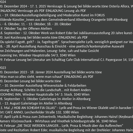
2024
20. Dezember 2024 - 17. 1. 2025 Vernissage & Lesung bei bilder.worte.töne Osteria Allora, 
EINLADUNG Vernissage als PDF
EINLADUNG Lesung als PDF
4. - 19. OktoberAusstellungsbeteiligung und Moderation Kunst im FOKUS
Bildende Künstler_innen aus dem Gemeindeverband Altenburg Orangerie Stift Altenburg
5. - 6. Oktober, 11. - 13. Oktober, 18. - 20. Oktober
19. Oktober Tag der Offenen Ateliers
16. September - 12. Oktober Werk von Robert Eder bei Jubiläumsausstellung 20 Jahre kunst
20. Juni Kurzlesung bei
bilder.worte.töne
EINLADUNG als PDF
"Du spielst Fagott, gelt? - Ja, fageltsgott". Sprachverspielte Lyrik, vorzüglich geeignet zur 
26. - 28. April Ausstellung Ausschau & Einsicht - eine poetisch/kontemplative Auswahl
von Zeichnungen und Malereien, Lesung: Sehe, sah und habe Gesicht
Rooming Inn, Wiedner Hauptstraße 54/3, 1040 Wien
29. Februar Lesung bei Literatur am Schalttag Cafe Club International C.I. Payergasse 14, 
2023
20. Dezember 2023 - 18. Jänner 2024 Ausstellung bei bilder.worte.töne
"Was man so alles sieht, wenn man schaut"
EINLADUNG als PDF
20. Dezember
Lesung
bei
bilder.worte.töne
7. - 10. Dezember Ausstellung Wiesenstücke & Feldarbeiten
Lesung: Achtung, Schritte in die Landschaft… mit Robert Anders
ROOMING INN, Wiedner Hauptstraße 54/ 3. Stock, 1040 Wien
26. September - 1. Oktober Galerietage im Atelier in Altenburg
8. - 13. August Galerietage im Atelier in Altenburg
11. Mai „I HOB AN SCHEAM FIA OLLAS“ - Lyrik und Prosa im Wiener Dialekt und in barocker 
Ort: CAFE ANNO, Lerchenfelder Straße 132, 1080 Wien
27. April
Lyrik & Prosa zum Zeitvertreib, Musikalische Begleitung: Johannes Hainzl (Keyboard
Humers Vi(e)noschank – Wirtshaus und Vinothek
Schönburgstraße 36, 1040 Wien
24. Februar
„DIE TAGE WERDEN LÄNGER… Lyrik, Prosa & Musik über das Aufbrechen“
Texte und Rezitation: Robert Eder, musikalische Begleitung mit der Drehleier: Johannes Hain