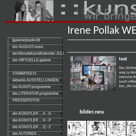
: : k u n s t - 
Irene Pollak W
[galerie]studio38
die AUGUST.news
der.MonatsKunstKalender JULI
text
die.VIRTUELLE.galerie
Das Zeichne
weg zu denk
STAMMTISCH
intensive 
aktuelle.AUSSTELLUNGEN
(auch refle
Das „Hin-S
die.KUNST.programme
die.LITERATUR.programme
-
PRESSEFOTOS
-
bilder.neu
die.KÜNSTLER ... A - G
die.KÜNSTLER ... H - P
die.KÜNSTLER ... Q - Z
die.AUTOREN ...