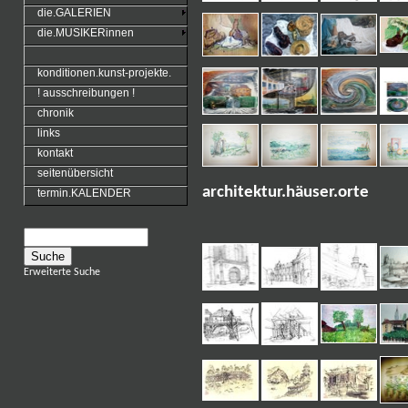
die.GALERIEN
die.MUSIKERinnen
konditionen.kunst-projekte.
! ausschreibungen !
chronik
links
kontakt
seitenübersicht
architektur.häuser.orte
termin.KALENDER
Erweiterte Suche