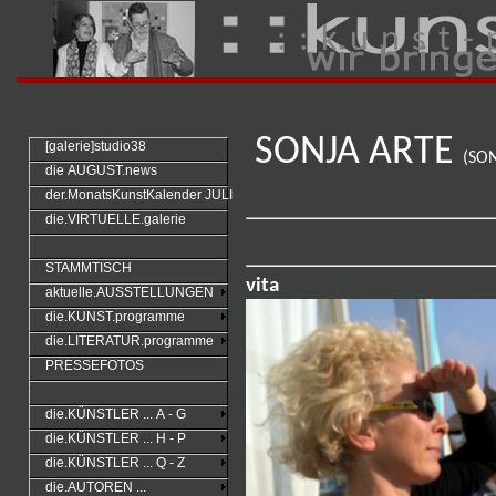
: : k u n s t - 
SONJA ARTE
[galerie]studio38
(SO
die AUGUST.news
der.MonatsKunstKalender JULI
die.VIRTUELLE.galerie
STAMMTISCH
vita
aktuelle.AUSSTELLUNGEN
die.KUNST.programme
die.LITERATUR.programme
PRESSEFOTOS
die.KÜNSTLER ... A - G
die.KÜNSTLER ... H - P
die.KÜNSTLER ... Q - Z
die.AUTOREN ...