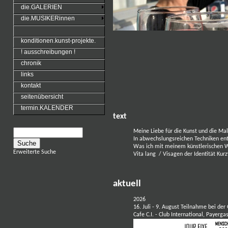
die.GALERIEN
die.MUSIKERinnen
konditionen.kunst-projekte.
! ausschreibungen !
chronik
links
kontakt
seitenübersicht
termin.KALENDER
text
Meine Liebe für die Kunst und die Mal
In abwechslungsreichen Techniken ent
Was ich mit meinem künstlerischen W
Erweiterte Suche
Vita lang
/
Visagen der Identität
Kur
aktuell
2026
16. Juli - 9. August Teilnahme bei der
Cafe C.I. - Club International, Paye